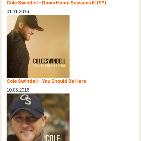
Cole Swindell - Down Home Sessions III (EP)
01.11.2016
Cole Swindell - You Should Be Here
10.05.2016