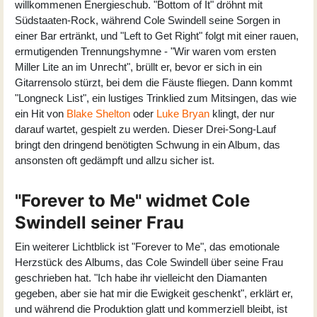
willkommenen Energieschub. "Bottom of It" dröhnt mit
Südstaaten-Rock, während Cole Swindell seine Sorgen in
einer Bar ertränkt, und "Left to Get Right" folgt mit einer rauen,
ermutigenden Trennungshymne - "Wir waren vom ersten
Miller Lite an im Unrecht", brüllt er, bevor er sich in ein
Gitarrensolo stürzt, bei dem die Fäuste fliegen. Dann kommt
"Longneck List", ein lustiges Trinklied zum Mitsingen, das wie
ein Hit von
Blake Shelton
oder
Luke Bryan
klingt, der nur
darauf wartet, gespielt zu werden. Dieser Drei-Song-Lauf
bringt den dringend benötigten Schwung in ein Album, das
ansonsten oft gedämpft und allzu sicher ist.
"Forever to Me" widmet Cole
Swindell seiner Frau
Ein weiterer Lichtblick ist "Forever to Me", das emotionale
Herzstück des Albums, das Cole Swindell über seine Frau
geschrieben hat. "Ich habe ihr vielleicht den Diamanten
gegeben, aber sie hat mir die Ewigkeit geschenkt", erklärt er,
und während die Produktion glatt und kommerziell bleibt, ist