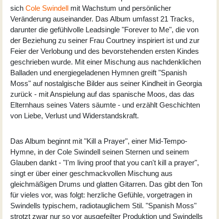
sich
Cole Swindell
mit Wachstum und persönlicher
Veränderung auseinander. Das Album umfasst 21 Tracks,
darunter die gefühlvolle Leadsingle "Forever to Me", die von
der Beziehung zu seiner Frau Courtney inspiriert ist und zur
Feier der Verlobung und des bevorstehenden ersten Kindes
geschrieben wurde. Mit einer Mischung aus nachdenklichen
Balladen und energiegeladenen Hymnen greift "Spanish
Moss" auf nostalgische Bilder aus seiner Kindheit in Georgia
zurück - mit Anspielung auf das spanische Moos, das das
Elternhaus seines Vaters säumte - und erzählt Geschichten
von Liebe, Verlust und Widerstandskraft.
Das Album beginnt mit "Kill a Prayer", einer Mid-Tempo-
Hymne, in der Cole Swindell seinen Sternen und seinem
Glauben dankt - "I'm living proof that you can't kill a prayer",
singt er über einer geschmackvollen Mischung aus
gleichmäßigen Drums und glatten Gitarren. Das gibt den Ton
für vieles vor, was folgt: herzliche Gefühle, vorgetragen in
Swindells typischem, radiotauglichem Stil. "Spanish Moss"
strotzt zwar nur so vor ausgefeilter Produktion und Swindells