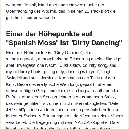
warmem Tonfall, leidet aber auch ein wenig unter der
Überfrachtung des Albums, das in seinen 21 Tracks oft die
gleichen Themen wiederholt.
Einer der Höhepunkte auf
"Spanish Moss" ist "Dirty Dancing"
Einer der Höhepunkte ist "Dirty Dancing", eine
stimmungsvolle, atmosphärische Erinnerung an eine flüchtige,
aber unvergessliche Nacht. "Just a slow country song, and
my old lucky boots getting dirty, dancing with you", singt
Swindell und stellt damit die Konnotation des Titels auf den
Kopf. Diese clevere lyrische Wendung, gepaart mit einer
schwermütigen Geige und einem sich langsam aufbauenden
Refrain, macht den Song zu einem herausragenden Stück,
das sehr gefühlvoll ist, ohne in Schnulzen abzugleiten. "Dale
JR" schlägt einen anderen, aber ebenso persönlichen Ton an,
indem er Swindells Erfahrungen mit dem Verlust seines Vaters
verarbeitet. Die Begegnung mit dem NASCAR-Sportler Dale
Earnhardt Jr., der dieselbe Trauer teilt, ist ein ergreifender