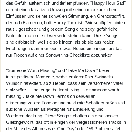
das Gefühl authentisch und tief empfunden. "Happy Hour Sad"
nimmt einen kreativen Umweg mit seinen mexikanischen
Einflüssen und seiner schwülen Stimmung, ein Grenzstadtflirt,
der halb Flamenco, halb Honky-Tonk ist: "Wir schlüpfen hinten
raus", gesteht er und gibt dem Song eine sexy, gefährliche
Note, der man nur schwer widerstehen kann. Diese Songs
sind erfolgreich, weil sie so klingen, als ob sie aus realen
Erfahrungen stammen oder etwas Neues einbringen, anstatt
nur Tropen auf einer Songwriting-Checkliste abzuhaken.
"Someone Worth Missing" und "Take Me Down" bieten
introspektivere Momente, wobei ersterer über Swindells
Wunsch reflektiert, so zu leben, dass sein verstorbener Vater
stolz wäre - "I better get better at living, like someone worth
missing". Take Me Down" lehnt sich derweil an
stimmungsvollere Töne an und nutzt rote Schotterstraßen und
südliche Wurzeln als Metapher für Erneuerung und
Wiederentdeckung. Diese Songs schaffen ein emotionales
Gleichgewicht, das oft in einigen der vergesslicheren Tracks in
der Mitte des Albums wie "One Day" oder "99 Problems" fehlt,