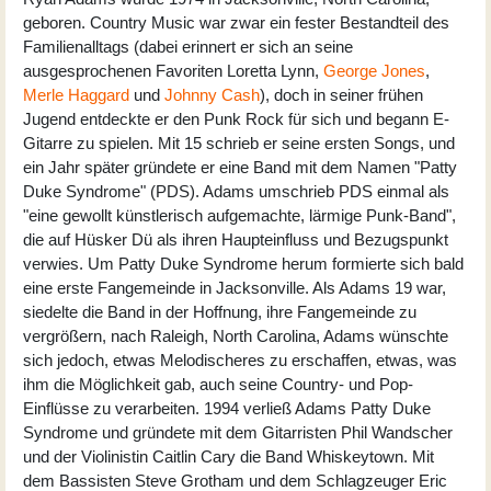
geboren. Country Music war zwar ein fester Bestandteil des
Familienalltags (dabei erinnert er sich an seine
ausgesprochenen Favoriten Loretta Lynn,
George Jones
,
Merle Haggard
und
Johnny Cash
), doch in seiner frühen
Jugend entdeckte er den Punk Rock für sich und begann E-
Gitarre zu spielen. Mit 15 schrieb er seine ersten Songs, und
ein Jahr später gründete er eine Band mit dem Namen "Patty
Duke Syndrome" (PDS). Adams umschrieb PDS einmal als
"eine gewollt künstlerisch aufgemachte, lärmige Punk-Band",
die auf Hüsker Dü als ihren Haupteinfluss und Bezugspunkt
verwies. Um Patty Duke Syndrome herum formierte sich bald
eine erste Fangemeinde in Jacksonville. Als Adams 19 war,
siedelte die Band in der Hoffnung, ihre Fangemeinde zu
vergrößern, nach Raleigh, North Carolina, Adams wünschte
sich jedoch, etwas Melodischeres zu erschaffen, etwas, was
ihm die Möglichkeit gab, auch seine Country- und Pop-
Einflüsse zu verarbeiten. 1994 verließ Adams Patty Duke
Syndrome und gründete mit dem Gitarristen Phil Wandscher
und der Violinistin Caitlin Cary die Band Whiskeytown. Mit
dem Bassisten Steve Grotham und dem Schlagzeuger Eric