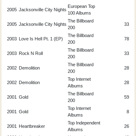
European Top
2005
Jacksonville City Nights
100 Albums
The Billboard
2005
Jacksonville City Nights
33
200
The Billboard
2003
Love Is Hell Pt. 1 (EP)
78
200
The Billboard
2003
Rock N Roll
33
200
The Billboard
2002
Demolition
28
200
Top Internet
2002
Demolition
28
Albums
The Billboard
2001
Gold
59
200
Top Internet
2001
Gold
8
Albums
Top Independent
2001
Heartbreaker
26
Albums