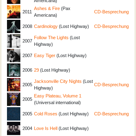
Americana)
Ashes & Fire
(Pax
2011
CD-Besprechung
Americana)
2008
Cardinology
(Lost Highway)
CD-Besprechung
Follow The Lights
(Lost
2007
Highway)
2007
Easy Tiger
(Lost Highway)
2006
29
(Lost Highway)
Jacksonville City Nights
(Lost
2005
CD-Besprechung
Highway)
Easy Plateau, Volume 1
2005
(Universal international)
2005
Cold Roses
(Lost Highway)
CD-Besprechung
2004
Love Is Hell
(Lost Highway)