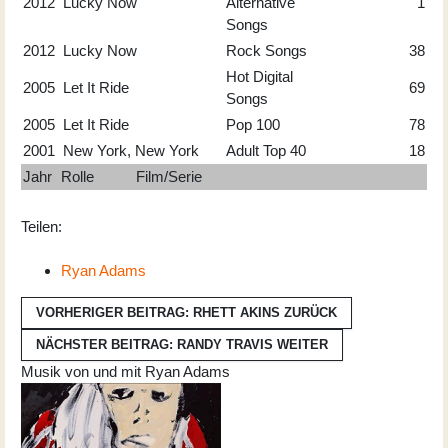
2012
Lucky Now
Alternative
1
Songs
2012
Lucky Now
Rock Songs
38
Hot Digital
2005
Let It Ride
69
Songs
2005
Let It Ride
Pop 100
78
2001
New York, New York
Adult Top 40
18
Jahr
Rolle
Film/Serie
Teilen:
Ryan Adams
VORHERIGER BEITRAG: RHETT AKINS
ZURÜCK
NÄCHSTER BEITRAG: RANDY TRAVIS
WEITER
Musik von und mit Ryan Adams