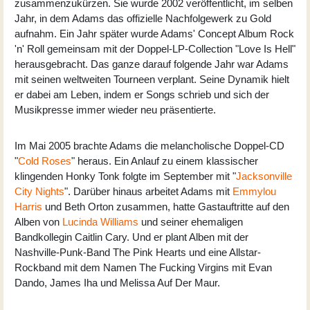
zusammenzukürzen. Sie wurde 2002 veröffentlicht, im selben
Jahr, in dem Adams das offizielle Nachfolgewerk zu Gold
aufnahm. Ein Jahr später wurde Adams' Concept Album Rock
'n' Roll gemeinsam mit der Doppel-LP-Collection "Love Is Hell"
herausgebracht. Das ganze darauf folgende Jahr war Adams
mit seinen weltweiten Tourneen verplant. Seine Dynamik hielt
er dabei am Leben, indem er Songs schrieb und sich der
Musikpresse immer wieder neu präsentierte.
Im Mai 2005 brachte Adams die melancholische Doppel-CD
"
Cold Roses
" heraus. Ein Anlauf zu einem klassischer
klingenden Honky Tonk folgte im September mit "
Jacksonville
City Nights
". Darüber hinaus arbeitet Adams mit
Emmylou
Harris
und Beth Orton zusammen, hatte Gastauftritte auf den
Alben von
Lucinda Williams
und seiner ehemaligen
Bandkollegin Caitlin Cary. Und er plant Alben mit der
Nashville-Punk-Band The Pink Hearts und eine Allstar-
Rockband mit dem Namen The Fucking Virgins mit Evan
Dando, James Iha und Melissa Auf Der Maur.