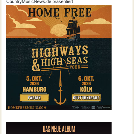
CountryMusicNews.de präsentiert