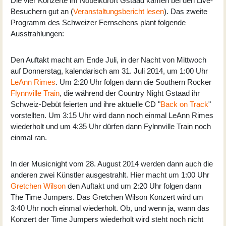
Die vier Konzerte im Nobelkurort Gstaad kamen bei den Live-
Besuchern gut an (
Veranstaltungsbericht lesen
). Das zweite
Programm des Schweizer Fernsehens plant folgende
Ausstrahlungen:
Den Auftakt macht am Ende Juli, in der Nacht von Mittwoch
auf Donnerstag, kalendarisch am 31. Juli 2014, um 1:00 Uhr
LeAnn Rimes
. Um 2:20 Uhr folgen dann die Southern Rocker
Flynnville Train
, die während der Country Night Gstaad ihr
Schweiz-Debüt feierten und ihre aktuelle CD "
Back on Track
"
vorstellten. Um 3:15 Uhr wird dann noch einmal LeAnn Rimes
wiederholt und um 4:35 Uhr dürfen dann Fylnnville Train noch
einmal ran.
In der Musicnight vom 28. August 2014 werden dann auch die
anderen zwei Künstler ausgestrahlt. Hier macht um 1:00 Uhr
Gretchen Wilson
den Auftakt und um 2:20 Uhr folgen dann
The Time Jumpers
. Das Gretchen Wilson Konzert wird um
3:40 Uhr noch einmal wiederholt. Ob, und wenn ja, wann das
Konzert der Time Jumpers wiederholt wird steht noch nicht