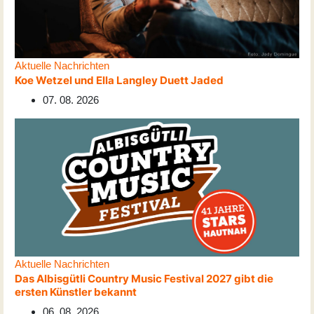
Aktuelle Nachrichten
Koe Wetzel und Ella Langley Duett Jaded
07. 08. 2026
Aktuelle Nachrichten
Das Albisgütli Country Music Festival 2027 gibt die
ersten Künstler bekannt
06. 08. 2026