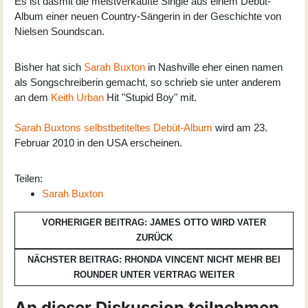
Es ist dasmit die meistverkaufte Single aus einem Debüt-
Album einer neuen Country-Sängerin in der Geschichte von
Nielsen Soundscan.
Bisher hat sich
Sarah Buxton
in Nashville eher einen namen
als Songschreiberin gemacht, so schrieb sie unter anderem
an dem
Keith Urban
Hit "Stupid Boy" mit.
Sarah Buxtons
selbstbetiteltes Debüt-Album
wird am 23.
Februar 2010 in den USA erscheinen.
Teilen:
Sarah Buxton
VORHERIGER BEITRAG: JAMES OTTO WIRD VATER
ZURÜCK
NÄCHSTER BEITRAG: RHONDA VINCENT NICHT MEHR BEI
ROUNDER UNTER VERTRAG
WEITER
An dieser Diskussion teilnehmen.