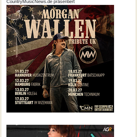
CountryMusicNews.de präsentiert