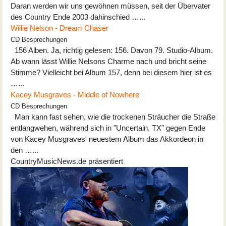
Daran werden wir uns gewöhnen müssen, seit der Übervater
des Country Ende 2003 dahinschied …...
Willie Nelson - Dream Chaser
CD Besprechungen
156 Alben. Ja, richtig gelesen: 156. Davon 79. Studio-Album.
Ab wann lässt Willie Nelsons Charme nach und bricht seine
Stimme? Vielleicht bei Album 157, denn bei diesem hier ist es
…...
Kacey Musgraves - Middle of Nowhere
CD Besprechungen
Man kann fast sehen, wie die trockenen Sträucher die Straße
entlangwehen, während sich in "Uncertain, TX" gegen Ende
von Kacey Musgraves' neuestem Album das Akkordeon in
den …...
CountryMusicNews.de präsentiert