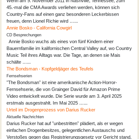
Wenn am 9. November 2011 in Nashville, Tennessee, zum
45.-mal die CMA Awards verliehen werden, können sich
Country-Fans auf einen ganz besonderen Leckerbissen
freuen, denn Lionel Richie wird …...
Annie Bosko - California Cowgirl
CD Besprechungen
Annie Bosko wuchs als eines von fünf Kindern einer
Bauernfamilie im kalifornischen Central Valley auf, wo Country
Music Teil ihres Alltags war. Die Tage, an denen sie Mais
schälte …...
The Bondsman - Kopfgeldjäger des Teufels
Fernsehserien
"The Bondsman" ist eine amerikanische Action-Horror-
Fernsehserie, die von Grainger David für Amazon Prime
Video entwickelt wurde. Die Serie wurde am 3. April 2025
erstmals ausgestrahlt. Im Mai 2025 …...
Urteil im Drogenprozess von Darius Rucker
Aktuelle Nachrichten
Darius Rucker hat auf "unbestritten" plädiert, als er wegen
einfachen Drogenbesitzes, gelegentlichen Austauschs und
Verstoßes gegen das Registrierungsgesetz vor Gericht stand.