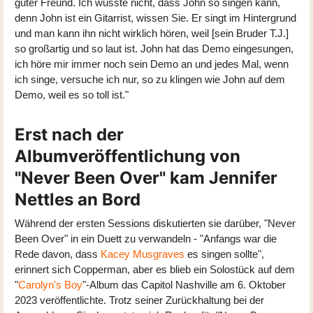
guter Freund. Ich wusste nicht, dass John so singen kann,
denn John ist ein Gitarrist, wissen Sie. Er singt im Hintergrund
und man kann ihn nicht wirklich hören, weil [sein Bruder T.J.]
so großartig und so laut ist. John hat das Demo eingesungen,
ich höre mir immer noch sein Demo an und jedes Mal, wenn
ich singe, versuche ich nur, so zu klingen wie John auf dem
Demo, weil es so toll ist."
Erst nach der
Albumveröffentlichung von
"Never Been Over" kam Jennifer
Nettles an Bord
Während der ersten Sessions diskutierten sie darüber, "Never
Been Over" in ein Duett zu verwandeln - "Anfangs war die
Rede davon, dass
Kacey Musgraves
es singen sollte",
erinnert sich Copperman, aber es blieb ein Solostück auf dem
"
Carolyn's Boy
"-Album das Capitol Nashville am 6. Oktober
2023 veröffentlichte. Trotz seiner Zurückhaltung bei der