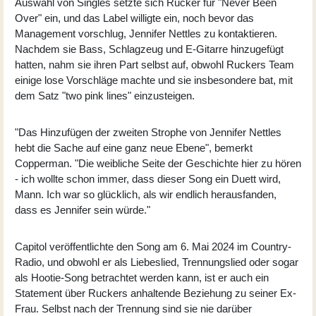
Auswahl von Singles setzte sich Rucker für "Never Been
Over" ein, und das Label willigte ein, noch bevor das
Management vorschlug,
Jennifer Nettles
zu kontaktieren.
Nachdem sie Bass, Schlagzeug und E-Gitarre hinzugefügt
hatten, nahm sie ihren Part selbst auf, obwohl Ruckers Team
einige lose Vorschläge machte und sie insbesondere bat, mit
dem Satz "two pink lines" einzusteigen.
"Das Hinzufügen der zweiten Strophe von Jennifer Nettles
hebt die Sache auf eine ganz neue Ebene", bemerkt
Copperman. "Die weibliche Seite der Geschichte hier zu hören
- ich wollte schon immer, dass dieser Song ein Duett wird,
Mann. Ich war so glücklich, als wir endlich herausfanden,
dass es Jennifer sein würde."
Capitol veröffentlichte den Song am 6. Mai 2024 im Country-
Radio, und obwohl er als Liebeslied, Trennungslied oder sogar
als Hootie-Song betrachtet werden kann, ist er auch ein
Statement über Ruckers anhaltende Beziehung zu seiner Ex-
Frau. Selbst nach der Trennung sind sie nie darüber