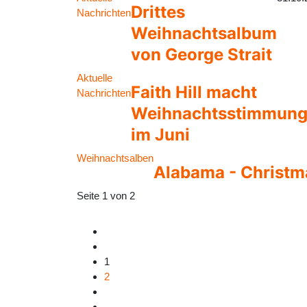
Drittes
Nachrichten
Weihnachtsalbum
von George Strait
Aktuelle
Faith Hill macht
Nachrichten
Weihnachtsstimmun
im Juni
Weihnachtsalben
Alabama - Christma
Seite 1 von 2
1
2