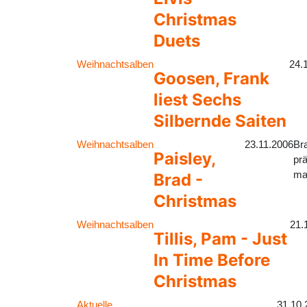
Christmas
Duets
Weihnachtsalben
24.
Goosen, Frank
liest Sechs
Silbernde Saiten
Weihnachtsalben
23.11.2006
Br
Paisley,
prä
mac
Brad -
Christmas
Weihnachtsalben
21.
Tillis, Pam - Just
In Time Before
Christmas
Aktuelle
31.10.