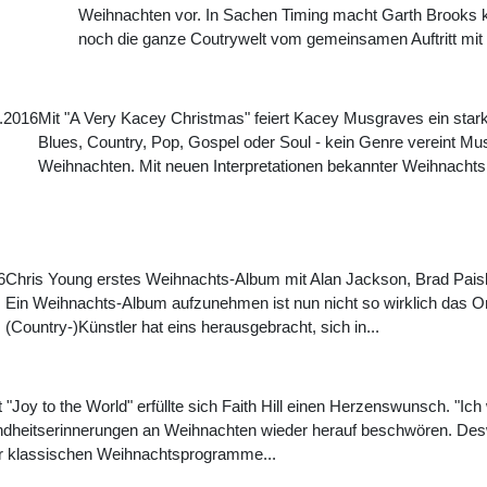
Weihnachten vor. In Sachen Timing macht Garth Brooks 
noch die ganze Coutrywelt vom gemeinsamen Auftritt mit G
.2016
Mit "A Very Kacey Christmas" feiert Kacey Musgraves ein sta
Blues, Country, Pop, Gospel oder Soul - kein Genre vereint Mus
Weihnachten. Mit neuen Interpretationen bekannter Weihnachtsk
6
Chris Young erstes Weihnachts-Album mit Alan Jackson, Brad Paisl
Ein Weihnachts-Album aufzunehmen ist nun nicht so wirklich das Ori
(Country-)Künstler hat eins herausgebracht, sich in...
t "Joy to the World" erfüllte sich Faith Hill einen Herzenswunsch. "Ic
ndheitserinnerungen an Weihnachten wieder herauf beschwören. Desw
r klassischen Weihnachtsprogramme...