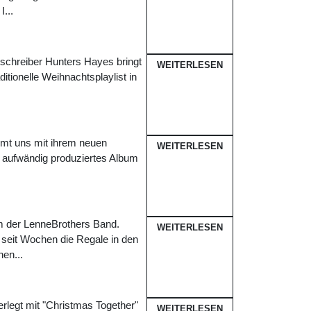
...
gschreiber Hunters Hayes bringt
WEITERLESEN
itionelle Weihnachtsplaylist in
mmt uns mit ihrem neuen
WEITERLESEN
n aufwändig produziertes Album
m der LenneBrothers Band.
WEITERLESEN
 seit Wochen die Regale in den
en...
legt mit "Christmas Together"
WEITERLESEN