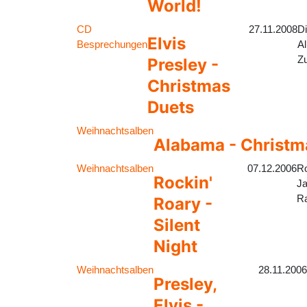
World!
CD
27.11.2008
Di
Elvis
Besprechungen
Al
Zu
Presley -
Christmas
Duets
Weihnachtsalben
Alabama - Christm
Weihnachtsalben
07.12.2006
Ro
Rockin'
Ja
Ra
Roary -
Silent
Night
Weihnachtsalben
28.11.200
Presley,
Elvis -