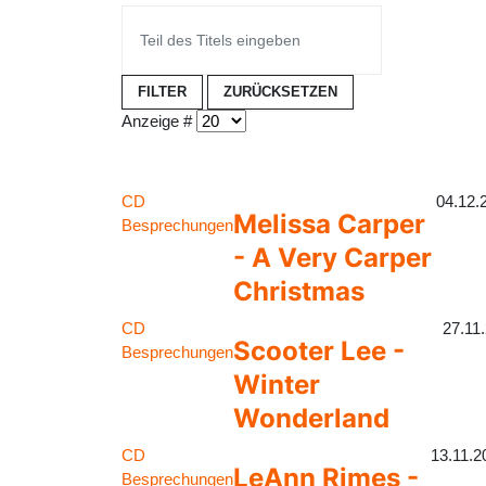
FILTER
ZURÜCKSETZEN
Anzeige #
CD
04.12.
Melissa Carper
Besprechungen
- A Very Carper
Christmas
CD
27.11
Scooter Lee -
Besprechungen
Winter
Wonderland
CD
13.11.2
LeAnn Rimes -
Besprechungen