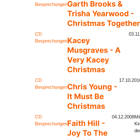
Garth Brooks &
Besprechungen
Trisha Yearwood -
Christmas Together
CD
03.11
Kacey
Besprechungen
Musgraves - A
Very Kacey
Christmas
CD
17.10.201
Chris Young -
Besprechungen
It Must Be
Christmas
CD
04.12.2008
Mi
Faith Hill -
Besprechungen
Ki
de
Joy To The