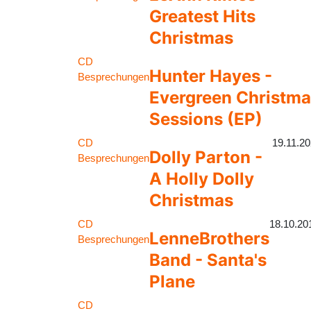
Greatest Hits
Christmas
CD
Hunter Hayes -
Besprechungen
Evergreen Christm
Sessions (EP)
CD
19.11.2
Dolly Parton -
Besprechungen
A Holly Dolly
Christmas
CD
18.10.20
LenneBrothers
Besprechungen
Band - Santa's
Plane
CD