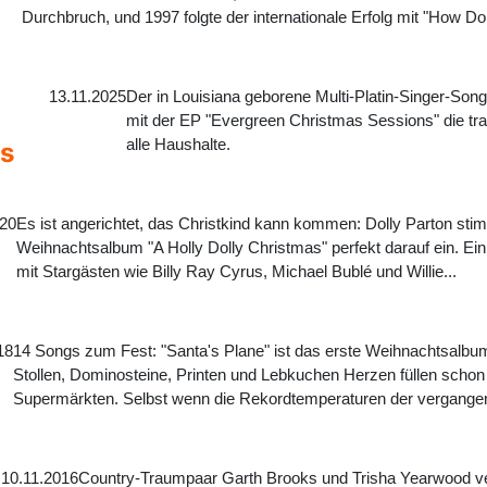
Durchbruch, und 1997 folgte der internationale Erfolg mit "How Do I
13.11.2025
Der in Louisiana geborene Multi-Platin-Singer-Son
mit der EP "Evergreen Christmas Sessions" die trad
alle Haushalte.
as
020
Es ist angerichtet, das Christkind kann kommen: Dolly Parton sti
Weihnachtsalbum "A Holly Dolly Christmas" perfekt darauf ein. Ei
mit Stargästen wie Billy Ray Cyrus, Michael Bublé und Willie...
18
14 Songs zum Fest: "Santa's Plane" ist das erste Weihnachtsalbu
Stollen, Dominosteine, Printen und Lebkuchen Herzen füllen schon
Supermärkten. Selbst wenn die Rekordtemperaturen der vergangen
10.11.2016
Country-Traumpaar Garth Brooks und Trisha Yearwood ver