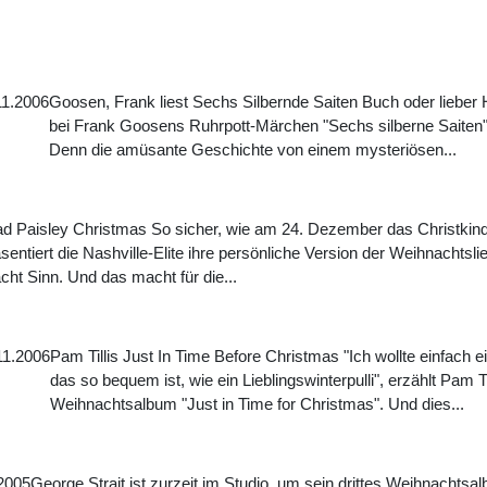
11.2006
Goosen, Frank liest Sechs Silbernde Saiten Buch oder lieber 
bei Frank Goosens Ruhrpott-Märchen "Sechs silberne Saiten" 
Denn die amüsante Geschichte von einem mysteriösen...
ad Paisley Christmas So sicher, wie am 24. Dezember das Christkin
sentiert die Nashville-Elite ihre persönliche Version der Weihnachtsli
ht Sinn. Und das macht für die...
11.2006
Pam Tillis Just In Time Before Christmas "Ich wollte einfac
das so bequem ist, wie ein Lieblingswinterpulli", erzählt Pam Til
Weihnachtsalbum "Just in Time for Christmas". Und dies...
2005
George Strait ist zurzeit im Studio, um sein drittes Weihnach