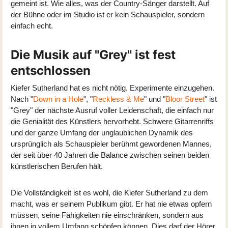
gemeint ist. Wie alles, was der Country-Sänger darstellt. Auf
der Bühne oder im Studio ist er kein Schauspieler, sondern
einfach echt.
Die Musik auf "Grey" ist fest
entschlossen
Kiefer Sutherland hat es nicht nötig, Experimente einzugehen.
Nach "
Down in a Hole
", "
Reckless & Me
" und "
Bloor Street
" ist
"Grey" der nächste Ausruf voller Leidenschaft, die einfach nur
die Genialität des Künstlers hervorhebt. Schwere Gitarrenriffs
und der ganze Umfang der unglaublichen Dynamik des
ursprünglich als Schauspieler berühmt gewordenen Mannes,
der seit über 40 Jahren die Balance zwischen seinen beiden
künstlerischen Berufen hält.
Die Vollständigkeit ist es wohl, die Kiefer Sutherland zu dem
macht, was er seinem Publikum gibt. Er hat nie etwas opfern
müssen, seine Fähigkeiten nie einschränken, sondern aus
ihnen in vollem Umfang schöpfen können. Dies darf der Hörer