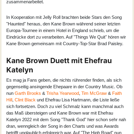
zusammenarbeitet.
In Kooperation mit Jelly Roll brachten beide Stars den Song
"Haunted" heraus, den Kane Brown während seiner letzten
Europa-Tournee in einem Hotel in England schrieb, um die
Eindrücke dort zu verarbeiten. Auf "Things We Quit" hören wir
Kane Brown gemeinsam mit Country-Top-Star Brad Paisley.
Kane Brown Duett mit Ehefrau
Katelyn
Es mag ja Fans geben, die nichts rührender finden, als sich
gegenseitig ansingende Ehepaare in der Country Music. Ob
nun
Garth Brooks
&
Trisha Yearwood
,
Tim McGraw
&
Faith
Hill
,
Clint Black
und Ehefrau Lisa Hartmann, die Liste ließe
sich fortsetzen. Doch zu viel Schmalz kann manchmal auch
das Maß übersteigen und Kane Brown war mit Ehefrau
Katelyn 2022 mit dem Song "Thank God" hier schon sehr nah
dran, wenngleich der Song in den Charts und was Awards
betrifft unglaublich erfolgreich war. Auf "The High Road" nun