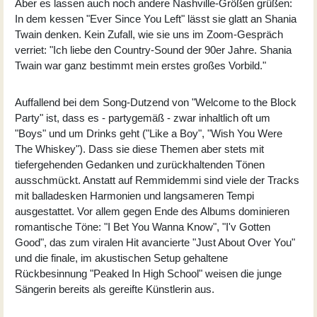
Aber es lassen auch noch andere Nashville-Größen grüßen:
In dem kessen "Ever Since You Left" lässt sie glatt an Shania
Twain denken. Kein Zufall, wie sie uns im Zoom-Gespräch
verriet: "Ich liebe den Country-Sound der 90er Jahre. Shania
Twain war ganz bestimmt mein erstes großes Vorbild."
Auffallend bei dem Song-Dutzend von "Welcome to the Block
Party" ist, dass es - partygemäß - zwar inhaltlich oft um
"Boys" und um Drinks geht ("Like a Boy", "Wish You Were
The Whiskey"). Dass sie diese Themen aber stets mit
tiefergehenden Gedanken und zurückhaltenden Tönen
ausschmückt. Anstatt auf Remmidemmi sind viele der Tracks
mit balladesken Harmonien und langsameren Tempi
ausgestattet. Vor allem gegen Ende des Albums dominieren
romantische Töne: "I Bet You Wanna Know", "I'v Gotten
Good", das zum viralen Hit avancierte "Just About Over You"
und die finale, im akustischen Setup gehaltene
Rückbesinnung "Peaked In High School" weisen die junge
Sängerin bereits als gereifte Künstlerin aus.