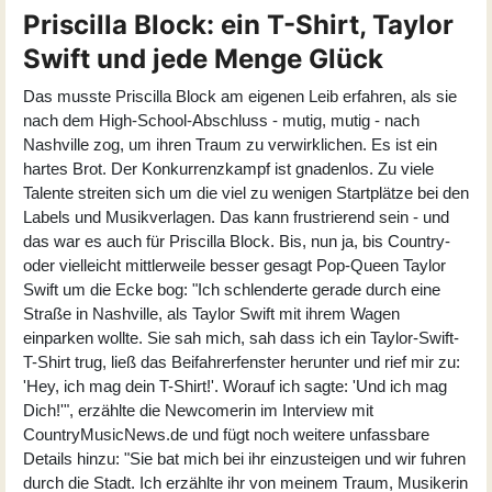
Priscilla Block: ein T-Shirt, Taylor
Swift und jede Menge Glück
Das musste
Priscilla Block
am eigenen Leib erfahren, als sie
nach dem High-School-Abschluss - mutig, mutig - nach
Nashville zog, um ihren Traum zu verwirklichen. Es ist ein
hartes Brot. Der Konkurrenzkampf ist gnadenlos. Zu viele
Talente streiten sich um die viel zu wenigen Startplätze bei den
Labels und Musikverlagen. Das kann frustrierend sein - und
das war es auch für Priscilla Block. Bis, nun ja, bis Country-
oder vielleicht mittlerweile besser gesagt Pop-Queen Taylor
Swift um die Ecke bog: "Ich schlenderte gerade durch eine
Straße in Nashville, als Taylor Swift mit ihrem Wagen
einparken wollte. Sie sah mich, sah dass ich ein Taylor-Swift-
T-Shirt trug, ließ das Beifahrerfenster herunter und rief mir zu:
'Hey, ich mag dein T-Shirt!'. Worauf ich sagte: 'Und ich mag
Dich!'", erzählte die Newcomerin im Interview mit
CountryMusicNews.de und fügt noch weitere unfassbare
Details hinzu: "Sie bat mich bei ihr einzusteigen und wir fuhren
durch die Stadt. Ich erzählte ihr von meinem Traum, Musikerin