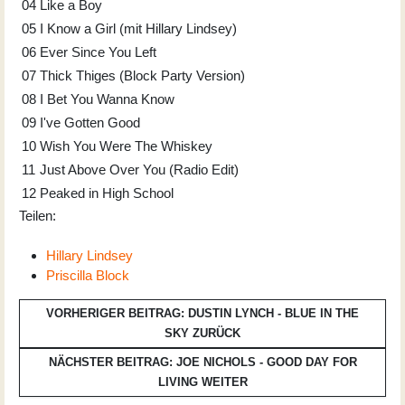
04
Like a Boy
05
I Know a Girl (mit Hillary Lindsey)
06
Ever Since You Left
07
Thick Thiges (Block Party Version)
08
I Bet You Wanna Know
09
I've Gotten Good
10
Wish You Were The Whiskey
11
Just Above Over You (Radio Edit)
12
Peaked in High School
Teilen:
Hillary Lindsey
Priscilla Block
VORHERIGER BEITRAG: DUSTIN LYNCH - BLUE IN THE
SKY
ZURÜCK
NÄCHSTER BEITRAG: JOE NICHOLS - GOOD DAY FOR
LIVING
WEITER