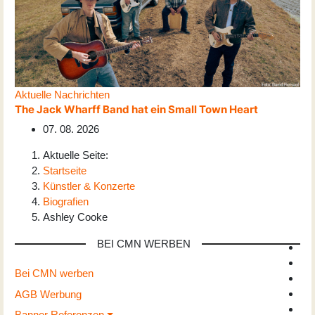
Aktuelle Nachrichten
The Jack Wharff Band hat ein Small Town Heart
07. 08. 2026
Aktuelle Seite:
Startseite
Künstler & Konzerte
Biografien
Ashley Cooke
BEI CMN WERBEN
Bei CMN werben
AGB Werbung
Banner Referenzen