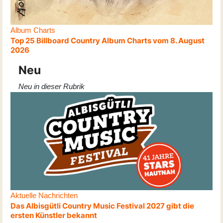
Album Charts
Top 25 Billboard Country Album Charts vom 8. August
2026
Neu
Neu in dieser Rubrik
Aktuelle Nachrichten
Das Albisgütli Country Music Festival 2027 gibt die
ersten Künstler bekannt