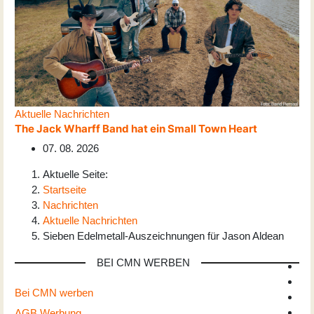
Aktuelle Nachrichten
The Jack Wharff Band hat ein Small Town Heart
07. 08. 2026
Aktuelle Seite:
Startseite
Nachrichten
Aktuelle Nachrichten
Sieben Edelmetall-Auszeichnungen für Jason Aldean
BEI CMN WERBEN
Bei CMN werben
AGB Werbung