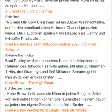
dem von CountryMusicNews.de präsentierten Konzert nichts
zu spüren. Mit einer …...
A Grand Ole Opry Christmas
Spielfilme
"A Grand Ole Opry Christmas" ist ein 2025er Weihnachtsfilm,
der für den amerikanischen Hallmark Channel produziert
wurde. Die Hauptrollen spielen Nikki DeLoach als Gentry und
Kristoffer Polaha als …...
Brad Paisley live beim Tollwood-Festival 2026 und in der
Schweiz
Aktuelle Nachrichten
Brad Paisley wird ein exklusives Konzert in München im
Rahmen des Tollwood Festivals geben. Mit über 25 Nummer-
1-Hits, drei Grammys und fünf Milliarden Streams gehört
Paisley zu den erfolgreichsten …...
Kane Brown - The High Road
CD Besprechungen
Kane Brown hofft, dass die Hörer in jedem Song ein Stück
von sich selbst finden können oder zumindest in einem davon,
da jeder eine eigene Geschichte erzähle. So der …...
Brad Paisley veröffentlicht Single Truck still Works