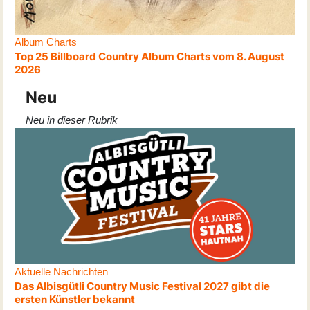
Album Charts
Top 25 Billboard Country Album Charts vom 8. August
2026
Neu
Neu in dieser Rubrik
Aktuelle Nachrichten
Das Albisgütli Country Music Festival 2027 gibt die
ersten Künstler bekannt