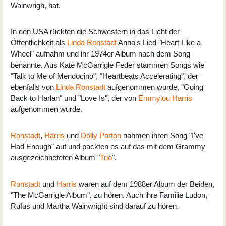
Wainwrigh, hat.
In den USA rückten die Schwestern in das Licht der
Öffentlichkeit als
Linda Ronstadt
Anna's Lied "Heart Like a
Wheel" aufnahm und ihr 1974er Album nach dem Song
benannte. Aus Kate McGarrigle Feder stammen Songs wie
"Talk to Me of Mendocino", "Heartbeats Accelerating", der
ebenfalls von
Linda Ronstadt
aufgenommen wurde, "Going
Back to Harlan" und "Love Is", der von
Emmylou Harris
aufgenommen wurde.
Ronstadt
,
Harris
und
Dolly Parton
nahmen ihren Song "I've
Had Enough" auf und packten es auf das mit dem Grammy
ausgezeichneteten Album "
Trio
".
Ronstadt
und
Harris
waren auf dem 1988er Album der Beiden,
"The McGarrigle Album", zu hören. Auch ihre Familie Ludon,
Rufus und Martha Wainwright sind darauf zu hören.