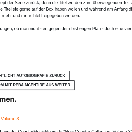
zept der Serie zurück, denn die Titel werden zum überwiegenden Te
 Titel sie gerne auf der Box haben wollen und während am Anfang d
t mehr und mehr Titel freigegeben werden.
gungen, ob man nicht - entgegen dem bisherigen Plan - doch eine vier
NTLICHT AUTOBIOGRAFIE
ZURÜCK
OM MIT REBA MCENTIRE AUS
WEITER
hmen.
, Volume 3
lichung der CountryMusicNews.de "New Country Collection, Volume 3