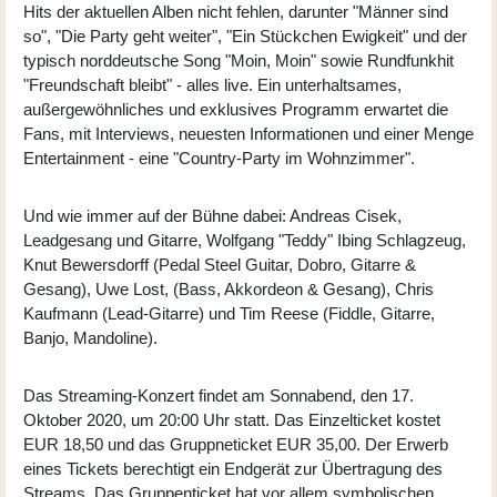
Hits der aktuellen Alben nicht fehlen, darunter "Männer sind
so", "Die Party geht weiter", "Ein Stückchen Ewigkeit" und der
typisch norddeutsche Song "Moin, Moin" sowie Rundfunkhit
"Freundschaft bleibt" - alles live. Ein unterhaltsames,
außergewöhnliches und exklusives Programm erwartet die
Fans, mit Interviews, neuesten Informationen und einer Menge
Entertainment - eine "Country-Party im Wohnzimmer".
Und wie immer auf der Bühne dabei: Andreas Cisek,
Leadgesang und Gitarre, Wolfgang "Teddy" Ibing Schlagzeug,
Knut Bewersdorff (Pedal Steel Guitar, Dobro, Gitarre &
Gesang), Uwe Lost, (Bass, Akkordeon & Gesang), Chris
Kaufmann (Lead-Gitarre) und Tim Reese (Fiddle, Gitarre,
Banjo, Mandoline).
Das Streaming-Konzert findet am Sonnabend, den 17.
Oktober 2020, um 20:00 Uhr statt. Das Einzelticket kostet
EUR 18,50 und das Gruppneticket EUR 35,00. Der Erwerb
eines Tickets berechtigt ein Endgerät zur Übertragung des
Streams. Das Gruppenticket hat vor allem symbolischen