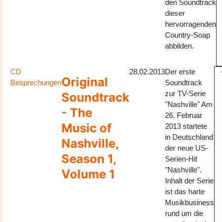
den Soundtrack
dieser
hervorragenden
Country-Soap
abbilden.
CD
28.02.2013
Der erste
Original
Besprechungen
Soundtrack
zur TV-Serie
Soundtrack
"Nashville" Am
- The
26. Februar
Music of
2013 startete
in Deutschland
Nashville,
der neue US-
Season 1,
Serien-Hit
"Nashville".
Volume 1
Inhalt der Serie
ist das harte
Musikbusiness
rund um die