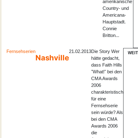
amerikanische
Country- und
Americana-
Hauptstadt.
Connie
Britton...
Fernsehserien
21.02.2013
Die Story Wer
WEI
Nashville
hätte gedacht,
dass Faith Hills
"What!" bei den
CMA Awards
2006
charakteristisch
für eine
Fernsehserie
sein würde? Als
bei den CMA
Awards 2006
die