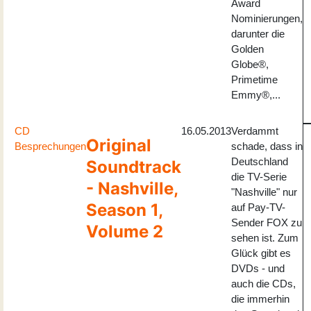
Award
Nominierungen,
darunter die
Golden
Globe®,
Primetime
Emmy®,...
CD
16.05.2013
Verdammt
Original
Besprechungen
schade, dass in
Deutschland
Soundtrack
die TV-Serie
- Nashville,
"Nashville" nur
Season 1,
auf Pay-TV-
Sender FOX zu
Volume 2
sehen ist. Zum
Glück gibt es
DVDs - und
auch die CDs,
die immerhin