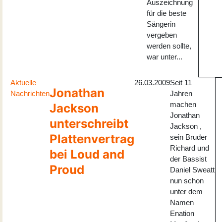
Auszeichnung
für die beste
Sängerin
vergeben
werden sollte,
war unter...
Aktuelle
26.03.2009
Seit 11
Jonathan
Nachrichten
Jahren
machen
Jackson
Jonathan
unterschreibt
Jackson ,
Plattenvertrag
sein Bruder
Richard und
bei Loud and
der Bassist
Proud
Daniel Sweatt
nun schon
unter dem
Namen
Enation