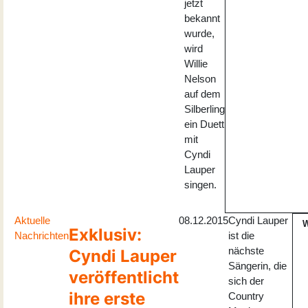
jetzt
bekannt
wurde,
wird
Willie
Nelson
auf dem
Silberling
ein Duett
mit
Cyndi
Lauper
singen.
Aktuelle
08.12.2015
Cyndi Lauper
Exklusiv:
Nachrichten
ist die
nächste
Cyndi Lauper
Sängerin, die
veröffentlicht
sich der
ihre erste
Country