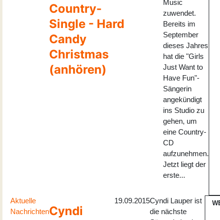
Music
Country-
zuwendet.
Single - Hard
Bereits im
September
Candy
dieses Jahres
Christmas
hat die "Girls
(anhören)
Just Want to
Have Fun"-
Sängerin
angekündigt
ins Studio zu
gehen, um
eine Country-
CD
aufzunehmen.
Jetzt liegt der
erste...
Aktuelle
19.09.2015
Cyndi Lauper ist
W
Cyndi
Nachrichten
die nächste