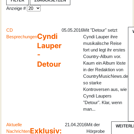
FILTER
ZURÜCKSETZEN
Anzeige #
CD
05.05.2016
Mit "Detour" setzt
Cyndi
Besprechungen
Cyndi Lauper ihre
musikalische Reise
Lauper
fort und legt ihr erstes
-
Country-Album vor.
Detour
Kaum ein Album löste
in der Redaktion von
CountryMusicNews.de
so starke
Kontroversen aus, wie
Cyndi Laupers
"Detour". Klar, wenn
man...
Aktuelle
21.04.2016
Mit der
WEITERL
Exklusiv:
Nachrichten
Hörprobe