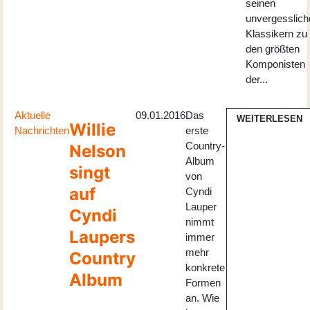
seinen
unvergesslich
Klassikern zu
den größten
Komponisten
der...
Aktuelle
09.01.2016
Das
WEITERLESEN
Willie
Nachrichten
erste
Country-
Nelson
Album
singt
von
auf
Cyndi
Lauper
Cyndi
nimmt
Laupers
immer
mehr
Country
konkrete
Album
Formen
an. Wie