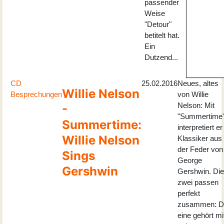
passender
Weise
"Detour"
betitelt hat.
Ein
Dutzend...
CD
25.02.2016
Neues, altes
Willie Nelson
Besprechungen
von Willie
Nelson: Mit
-
"Summertime
Summertime:
interpretiert er
Willie Nelson
Klassiker aus
der Feder von
Sings
George
Gershwin
Gershwin. Die
zwei passen
perfekt
zusammen: D
eine gehört mi