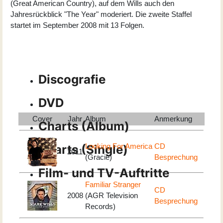
(Great American Country), auf dem Wills auch den
Jahresrückblick "The Year" moderiert. Die zweite Staffel
startet im September 2008 mit 13 Folgen.
Discografie
DVD
Cover
Jahr
Album
Anmerkung
Charts (Album)
Looking For America
CD
Charts (Single)
2011
(Gracie)
Besprechung
Film- und TV-Auftritte
Familiar Stranger
CD
2008
(AGR Television
Besprechung
Records)