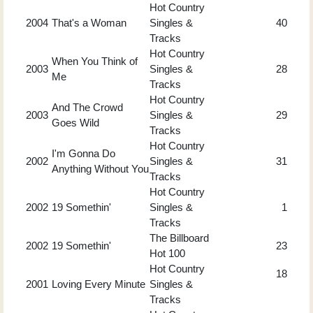
Hot Country
2004
That's a Woman
Singles &
40
Tracks
Hot Country
When You Think of
2003
Singles &
28
Me
Tracks
Hot Country
And The Crowd
2003
Singles &
29
Goes Wild
Tracks
Hot Country
I'm Gonna Do
2002
Singles &
31
Anything Without You
Tracks
Hot Country
2002
19 Somethin'
Singles &
1
Tracks
The Billboard
2002
19 Somethin'
23
Hot 100
Hot Country
18
2001
Loving Every Minute
Singles &
Tracks