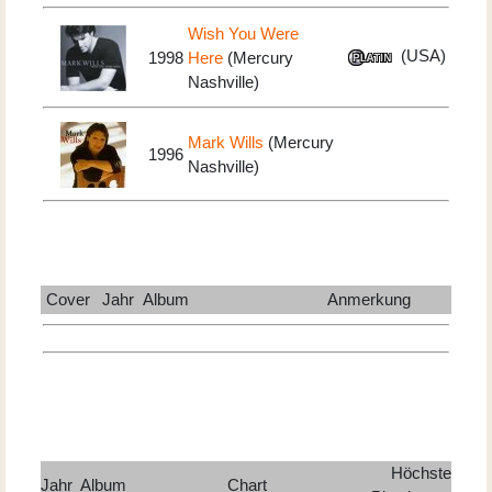
Wish You Were
(USA)
1998
Here
(Mercury
Nashville)
Mark Wills
(Mercury
1996
Nashville)
Cover
Jahr
Album
Anmerkung
Höchste
Jahr
Album
Chart