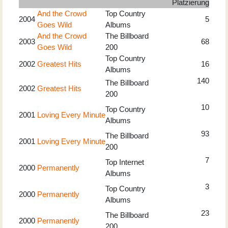
Platzierung
And the Crowd
Top Country
2004
5
Goes Wild
Albums
And the Crowd
The Billboard
2003
68
Goes Wild
200
Top Country
2002
Greatest Hits
16
Albums
140
The Billboard
2002
Greatest Hits
200
10
Top Country
2001
Loving Every Minute
Albums
93
The Billboard
2001
Loving Every Minute
200
7
Top Internet
2000
Permanently
Albums
3
Top Country
2000
Permanently
Albums
23
The Billboard
2000
Permanently
200