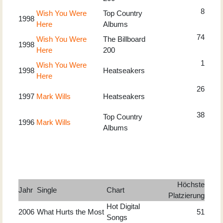
8
Wish You Were
Top Country
1998
Here
Albums
74
Wish You Were
The Billboard
1998
Here
200
1
Wish You Were
1998
Heatseakers
Here
26
1997
Mark Wills
Heatseakers
38
Top Country
1996
Mark Wills
Albums
Höchste
Jahr
Single
Chart
Platzierung
Hot Digital
2006
What Hurts the Most
51
Songs