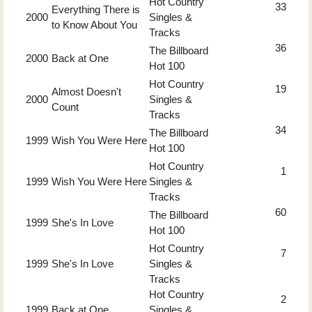
Hot Country
33
Everything There is
2000
Singles &
to Know About You
Tracks
36
The Billboard
2000
Back at One
Hot 100
Hot Country
19
Almost Doesn't
2000
Singles &
Count
Tracks
34
The Billboard
1999
Wish You Were Here
Hot 100
Hot Country
1
1999
Wish You Were Here
Singles &
Tracks
60
The Billboard
1999
She's In Love
Hot 100
Hot Country
7
1999
She's In Love
Singles &
Tracks
Hot Country
2
1999
Back at One
Singles &