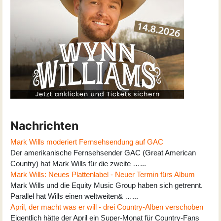
Nachrichten
Mark Wills moderiert Fernsehsendung auf GAC
Der amerikanische Fernsehsender GAC (Great American
Country) hat Mark Wills für die zweite …...
Mark Wills: Neues Plattenlabel - Neuer Termin fürs Album
Mark Wills und die Equity Music Group haben sich getrennt.
Parallel hat Wills einen weltweiten& …...
April, der macht was er will - drei Country-Alben verschoben
Eigentlich hätte der April ein Super-Monat für Country-Fans