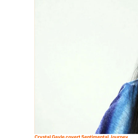
Crystal Gayle covert Sentimental Journey