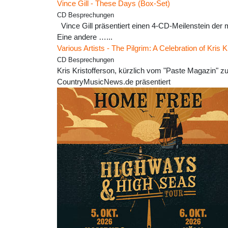
Vince Gill - These Days (Box-Set)
CD Besprechungen
Vince Gill präsentiert einen 4-CD-Meilenstein de
Eine andere …...
Various Artists - The Pilgrim: A Celebration of Kris K
CD Besprechungen
Kris Kristofferson, kürzlich vom "Paste Magazin" 
CountryMusicNews.de präsentiert