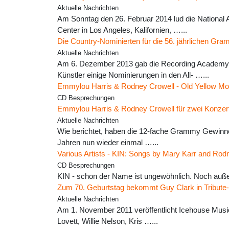
Aktuelle Nachrichten
Am Sonntag den 26. Februar 2014 lud die National 
Center in Los Angeles, Kalifornien, …...
Die Country-Nominierten für die 56. jährlichen Gr
Aktuelle Nachrichten
Am 6. Dezember 2013 gab die Recording Academy d
Künstler einige Nominierungen in den All- …...
Emmylou Harris & Rodney Crowell - Old Yellow M
CD Besprechungen
Emmylou Harris & Rodney Crowell für zwei Konzert
Aktuelle Nachrichten
Wie berichtet, haben die 12-fache Grammy Gewinner
Jahren nun wieder einmal …...
Various Artists - KIN: Songs by Mary Karr and Rod
CD Besprechungen
KIN - schon der Name ist ungewöhnlich. Noch auß
Zum 70. Geburtstag bekommt Guy Clark in Tribute
Aktuelle Nachrichten
Am 1. November 2011 veröffentlicht Icehouse Music
Lovett, Willie Nelson, Kris …...