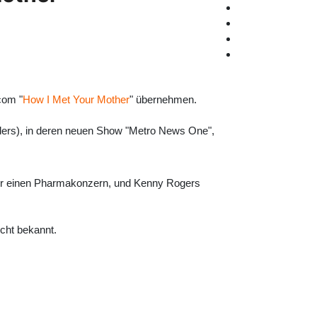
tcom "
How I Met Your Mother
" übernehmen.
lders), in deren neuen Show "Metro News One",
n für einen Pharmakonzern, und Kenny Rogers
icht bekannt.