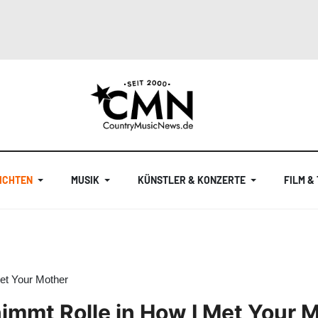
ICHTEN
MUSIK
KÜNSTLER & KONZERTE
FILM &
et Your Mother
immt Rolle in How I Met Your 