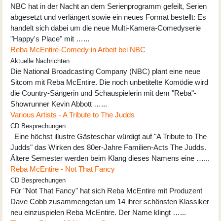
NBC hat in der Nacht an dem Serienprogramm gefeilt, Serien
abgesetzt und verlängert sowie ein neues Format bestellt: Es
handelt sich dabei um die neue Multi-Kamera-Comedyserie
"Happy's Place" mit …...
Reba McEntire-Comedy in Arbeit bei NBC
Aktuelle Nachrichten
Die National Broadcasting Company (NBC) plant eine neue
Sitcom mit Reba McEntire. Die noch unbetitelte Komödie wird
die Country-Sängerin und Schauspielerin mit dem "Reba"-
Showrunner Kevin Abbott …...
Various Artists - A Tribute to The Judds
CD Besprechungen
Eine höchst illustre Gästeschar würdigt auf "A Tribute to The
Judds" das Wirken des 80er-Jahre Familien-Acts The Judds.
Ältere Semester werden beim Klang dieses Namens eine …...
Reba McEntire - Not That Fancy
CD Besprechungen
Für "Not That Fancy" hat sich Reba McEntire mit Produzent
Dave Cobb zusammengetan um 14 ihrer schönsten Klassiker
neu einzuspielen Reba McEntire. Der Name klingt …...