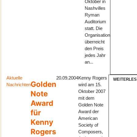
Oktober in
Nashvilles
Ryman
Auditorium
statt. Die
Organisation
überreicht
den Preis
jedes Jahr
an...
Aktuelle
20.09.2004
Kenny Rogers
WEITERLES
Golden
Nachrichten
wird am 15.
Oktober 2007
Note
mit dem
Award
Golden Note
für
Award der
American
Kenny
Society of
Rogers
Composers,