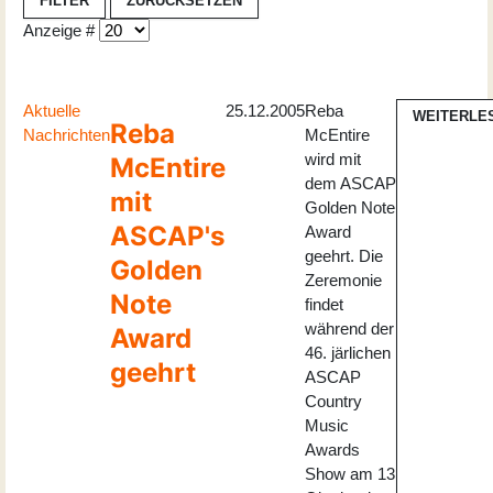
FILTER
ZURÜCKSETZEN
Anzeige #
Aktuelle
25.12.2005
Reba
WEITERLE
Reba
Nachrichten
McEntire
wird mit
McEntire
dem ASCAP
mit
Golden Note
ASCAP's
Award
geehrt. Die
Golden
Zeremonie
Note
findet
während der
Award
46. järlichen
geehrt
ASCAP
Country
Music
Awards
Show am 13