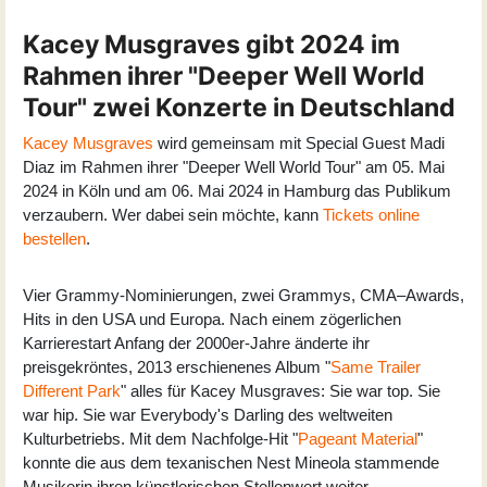
Kacey Musgraves gibt 2024 im
Rahmen ihrer "Deeper Well World
Tour" zwei Konzerte in Deutschland
Kacey Musgraves
wird gemeinsam mit Special Guest Madi
Diaz im Rahmen ihrer "Deeper Well World Tour" am 05. Mai
2024 in Köln und am 06. Mai 2024 in Hamburg das Publikum
verzaubern. Wer dabei sein möchte, kann
Tickets online
bestellen
.
Vier Grammy-Nominierungen, zwei Grammys, CMA–Awards,
Hits in den USA und Europa. Nach einem zögerlichen
Karrierestart Anfang der 2000er-Jahre änderte ihr
preisgekröntes, 2013 erschienenes Album "
Same Trailer
Different Park
" alles für Kacey Musgraves: Sie war top. Sie
war hip. Sie war Everybody's Darling des weltweiten
Kulturbetriebs. Mit dem Nachfolge-Hit "
Pageant Material
"
konnte die aus dem texanischen Nest Mineola stammende
Musikerin ihren künstlerischen Stellenwert weiter