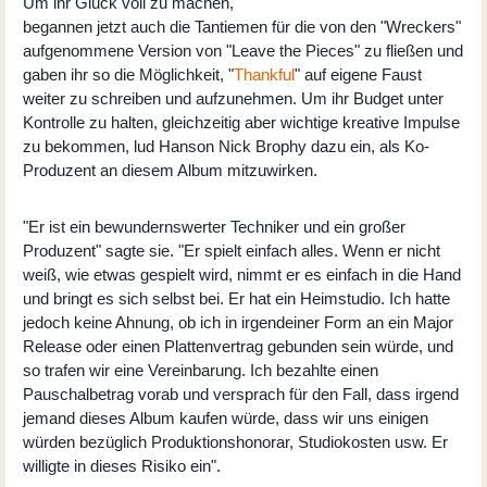
Um ihr Glück voll zu machen,
begannen jetzt auch die Tantiemen für die von den "Wreckers"
aufgenommene Version von "Leave the Pieces" zu fließen und
gaben ihr so die Möglichkeit, "
Thankful
" auf eigene Faust
weiter zu schreiben und aufzunehmen. Um ihr Budget unter
Kontrolle zu halten, gleichzeitig aber wichtige kreative Impulse
zu bekommen, lud Hanson Nick Brophy dazu ein, als Ko-
Produzent an diesem Album mitzuwirken.
"Er ist ein bewundernswerter Techniker und ein großer
Produzent" sagte sie. "Er spielt einfach alles. Wenn er nicht
weiß, wie etwas gespielt wird, nimmt er es einfach in die Hand
und bringt es sich selbst bei. Er hat ein Heimstudio. Ich hatte
jedoch keine Ahnung, ob ich in irgendeiner Form an ein Major
Release oder einen Plattenvertrag gebunden sein würde, und
so trafen wir eine Vereinbarung. Ich bezahlte einen
Pauschalbetrag vorab und versprach für den Fall, dass irgend
jemand dieses Album kaufen würde, dass wir uns einigen
würden bezüglich Produktionshonorar, Studiokosten usw. Er
willigte in dieses Risiko ein".