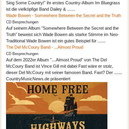
Sing Some Country!" ihr erstes Country-Album Im Bluegrass
ist die vielköpfige Band Dailey & …...
Wade Bowen - Somewhere Between the Secret and the Truth
CD Besprechungen
Auf seinem Album "Somewhere Between the Secret and the
Truth" beweist sich Wade Bowen als starke Stimme im Neo-
Traditional Wade Bowen ist ein gutes Beispiel für …...
The Del McCoury Band - ...Almost Proud
CD Besprechungen
Auf dem 2022er Album "…Almost Proud" von The Del
McCoury Band ist Vince Gill mit dabei Fast wäre er stolz,
dieser Del McCoury mit seiner famosen Band. Fast? Der …...
CountryMusicNews.de präsentiert