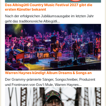
Das Albisgütli Country Music Festival 2027 gibt die
ersten Künstler bekannt
Nach der erfolgreichen Jubiläumsausgabe im letzten Jahr
geht das traditionsreiche Albisgütli
...
Warren Haynes kündigt Album Dreams & Songs an
Der Grammy-prämierte Sänger, Songschreiber, Produzent
und Frontmann von Gov't Mule, Warren Haynes
...