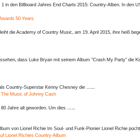
1 in den Billboard Jahres End Charts 2015: Country-Alben. In den U
 Awards 50 Years
leiht die Academy of Country Music, am 19. April 2015, ihre heiß b
ssehen, dass Luke Bryan mit seinem Album "Crash My Party" die Kis
r, als Country-Superstar Kenny Chesney die …...
of The Music of Johnny Cash
 80 Jahre alt geworden. Um dies …...
bum von Lionel Richie Im Soul- und Funk-Pionier Lionel Richie poc
uf Lionel Richies Country-Album