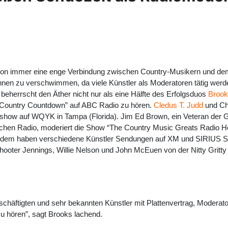
on immer eine enge Verbindung zwischen Country-Musikern und dem 
hnen zu verschwimmen, da viele Künstler als Moderatoren tätig werd
beherrscht den Äther nicht nur als eine Hälfte des Erfolgsduos
Brook
Country Countdown” auf ABC Radio zu hören.
Cledus T. Judd
und Ch
show auf WQYK in Tampa (Florida). Jim Ed Brown, ein Veteran der G
chen Radio, moderiert die Show “The Country Music Greats Radio Ho
rdem haben verschiedene Künstler Sendungen auf XM und SIRIUS Sate
ooter Jennings, Willie Nelson und John McEuen von der Nitty Gritty 
schäftigten und sehr bekannten Künstler mit Plattenvertrag, Modera
zu hören”, sagt Brooks lachend.