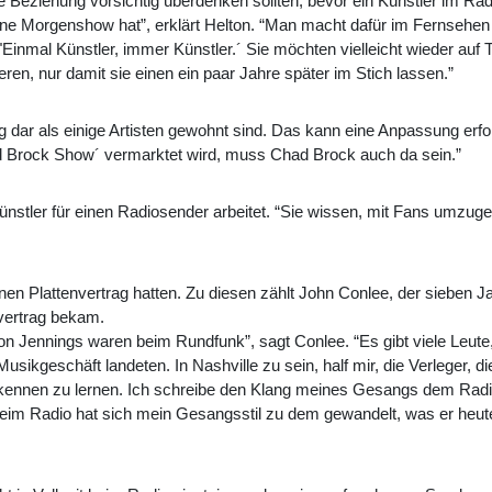
e Beziehung vorsichtig überdenken sollten, bevor ein Künstler im Rad
ne Morgenshow hat”, erklärt Helton. “Man macht dafür im Fernsehen 
Einmal Künstler, immer Künstler.´ Sie möchten vielleicht wieder auf
ren, nur damit sie einen ein paar Jahre später im Stich lassen.”
ng dar als einige Artisten gewohnt sind. Das kann eine Anpassung erf
ad Brock Show´ vermarktet wird, muss Chad Brock auch da sein.”
 Künstler für einen Radiosender arbeitet. “Sie wissen, mit Fans umzu
inen Plattenvertrag hatten. Zu diesen zählt John Conlee, der sieben Ja
nvertrag bekam.
on Jennings waren beim Rundfunk”, sagt Conlee. “Es gibt viele Leute,
sikgeschäft landeten. In Nashville zu sein, half mir, die Verleger, d
kennen zu lernen. Ich schreibe den Klang meines Gesangs dem Radio
beim Radio hat sich mein Gesangsstil zu dem gewandelt, was er heute