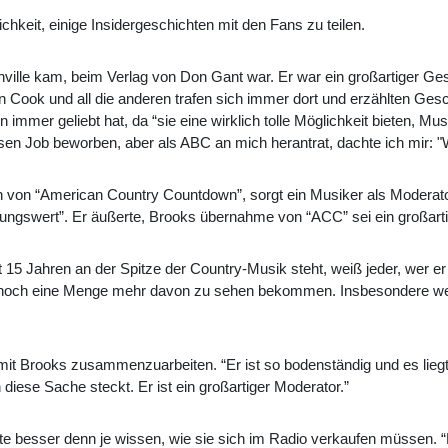
ichkeit, einige Insidergeschichten mit den Fans zu teilen.
shville kam, beim Verlag von Don Gant war. Er war ein großartiger G
ook und all die anderen trafen sich immer dort und erzählten Gesch
immer geliebt hat, da “sie eine wirklich tolle Möglichkeit bieten, 
diesen Job beworben, aber als ABC an mich herantrat, dachte ich mir
on “American Country Countdown”, sorgt ein Musiker als Moderator
nungswert”. Er äußerte, Brooks übernahme von “ACC” sei ein großar
15 Jahren an der Spitze der Country-Musik steht, weiß jeder, wer er 
rd noch eine Menge mehr davon zu sehen bekommen. Insbesondere 
it Brooks zusammenzuarbeiten. “Er ist so bodenständig und es liegt 
n diese Sache steckt. Er ist ein großartiger Moderator.”
ute besser denn je wissen, wie sie sich im Radio verkaufen müssen.