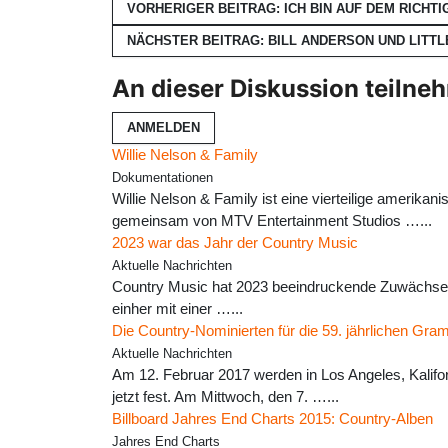
VORHERIGER BEITRAG: ICH BIN AUF DEM RICHTI
NÄCHSTER BEITRAG: BILL ANDERSON UND LITT
An dieser Diskussion teilne
ANMELDEN
Willie Nelson & Family
Dokumentationen
Willie Nelson & Family ist eine vierteilige amer
gemeinsam von MTV Entertainment Studios …...
2023 war das Jahr der Country Music
Aktuelle Nachrichten
Country Music hat 2023 beeindruckende Zuwächse er
einher mit einer …...
Die Country-Nominierten für die 59. jährlichen Gr
Aktuelle Nachrichten
Am 12. Februar 2017 werden in Los Angeles, Kalif
jetzt fest. Am Mittwoch, den 7. …...
Billboard Jahres End Charts 2015: Country-Alben
Jahres End Charts