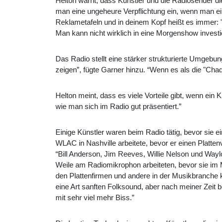
Helton warnt, dass Künstler und die Radiosender di
man eine ungeheure Verpflichtung ein, wenn man ei
Reklametafeln und in deinem Kopf heißt es immer: "
Man kann nicht wirklich in eine Morgenshow investie
Das Radio stellt eine stärker strukturierte Umgebu
zeigen”, fügte Garner hinzu. “Wenn es als die "Ch
Helton meint, dass es viele Vorteile gibt, wenn ein
wie man sich im Radio gut präsentiert.”
Einige Künstler waren beim Radio tätig, bevor sie e
WLAC in Nashville arbeitete, bevor er einen Platte
“Bill Anderson, Jim Reeves, Willie Nelson und Wayl
Weile am Radiomikrophon arbeiteten, bevor sie im Mu
den Plattenfirmen und andere in der Musikbranche 
eine Art sanften Folksound, aber nach meiner Zeit 
mit sehr viel mehr Biss.”