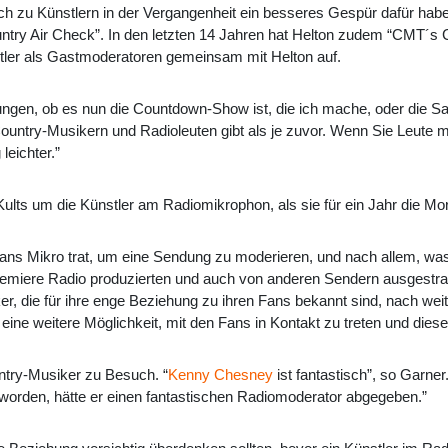
ch zu Künstlern in der Vergangenheit ein besseres Gespür dafür haben
ountry Air Check”. In den letzten 14 Jahren hat Helton zudem “CM
tler als Gastmoderatoren gemeinsam mit Helton auf.
en, ob es nun die Countdown-Show ist, die ich mache, oder die Satel
ountry-Musikern und Radioleuten gibt als je zuvor. Wenn Sie Leute m
leichter.”
 Kults um die Künstler am Radiomikrophon, als sie für ein Jahr die
er ans Mikro trat, um eine Sendung zu moderieren, und nach allem, wa
remiere Radio produzierten und auch von anderen Sendern ausgestrahl
ker, die für ihre enge Beziehung zu ihren Fans bekannt sind, nach we
ine weitere Möglichkeit, mit den Fans in Kontakt zu treten und dies
ntry-Musiker zu Besuch. “
Kenny Chesney
ist fantastisch”, so Garne
worden, hätte er einen fantastischen Radiomoderator abgegeben.”