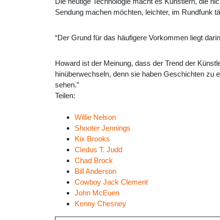
Die heutige Technologie macht es Künstlern, die nic
Sendung machen möchten, leichter, im Rundfunk tä
“Der Grund für das häufigere Vorkommen liegt dari
Howard ist der Meinung, dass der Trend der Künstle
hinüberwechseln, denn sie haben Geschichten zu er
sehen.”
Teilen:
Willie Nelson
Shooter Jennings
Kix Brooks
Cledus T. Judd
Chad Brock
Bill Anderson
Cowboy Jack Clement
John McEuen
Kenny Chesney