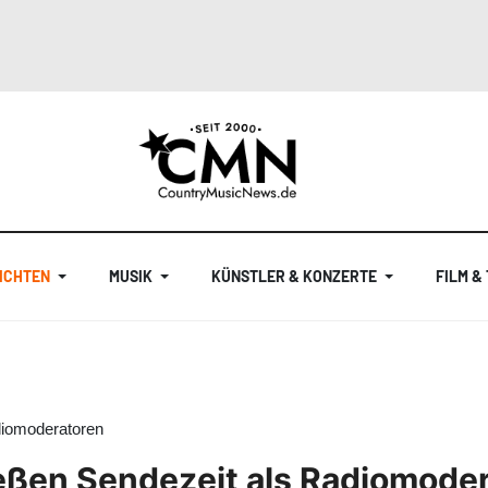
ICHTEN
MUSIK
KÜNSTLER & KONZERTE
FILM &
diomoderatoren
eßen Sendezeit als Radiomode