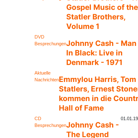
Gospel Music of the
Statler Brothers,
Volume 1
DVD
Johnny Cash - Man
Besprechungen
In Black: Live in
Denmark - 1971
Aktuelle
Emmylou Harris, Tom T
Nachrichten
Statlers, Ernest Sto
kommen in die Count
Hall of Fame
CD
01.01.1
Johnny Cash -
Besprechungen
The Legend