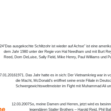
024
"Das ausgekochte Schlitzohr ist wieder auf Achse" ist eine ameri
dem Jahr 1980 unter der Regie von Hal Needham und mit Burt Rey
Reed, Dom DeLuise, Sally Field, Mike Henry, Paul Williams und Pa
7.01.2016
1971. Das Jahr hatte es in sich: Der Vietnamkrieg war in
die Macht, McDonald's eröffnet seine erste Filiale in Deuts
Schwergewichtsweltmeister im Fight mit Muhammad Ali und 
12.03.2007
So, meine Damen und Herren, jetzt wird es besinnli
he
legendären Statler Brothers – Harold Reid, Phil B