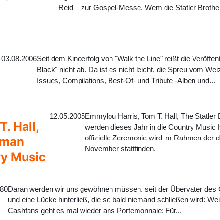
Reid – zur Gospel-Messe. Wem die Statler Brothers
03.08.2006
Seit dem Kinoerfolg von "Walk the Line" reißt die Veröffe
Black" nicht ab. Da ist es nicht leicht, die Spreu vom Wei
Issues, Compilations, Best-Of- und Tribute -Alben und...
12.05.2005
Emmylou Harris, Tom T. Hall, The Statler
. Hall,
werden dieses Jahr in die Country Music
offizielle Zeremonie wird im Rahmen der
neman
November stattfinden.
ry Music
980
Daran werden wir uns gewöhnen müssen, seit der Übervater des 
und eine Lücke hinterließ, die so bald niemand schließen wird: W
Cashfans geht es mal wieder ans Portemonnaie: Für...