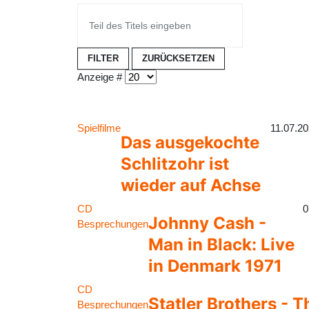
FILTER
ZURÜCKSETZEN
Anzeige #
Spielfilme
11.07.2
Das ausgekochte
Schlitzohr ist
wieder auf Achse
CD
0
Johnny Cash -
Besprechungen
Man in Black: Live
in Denmark 1971
CD
Statler Brothers - T
Besprechungen