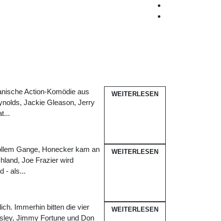
kanische Action-Komödie aus
WEITERLESEN
nolds, Jackie Gleason, Jerry
t...
 vollem Gange, Honecker kam an
WEITERLESEN
chland, Joe Frazier wird
- als...
ch. Immerhin bitten die vier
WEITERLESEN
alsley, Jimmy Fortune und Don