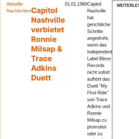
Aktuelle
01.01.1980
Capitol
WEITERLE
Capitol
Nachrichten
Nashville
hat
Nashville
gerichtliche
verbietet
Schritte
Ronnie
angedroht,
wenn das
Milsap &
Independent
Trace
Label Bleve
Records
Adkins
nicht sofort
Duett
aufhört das
Duett "My
First Ride"
von Trace
Adkins und
Ronnie
Milsap zu
promoten
oder zu