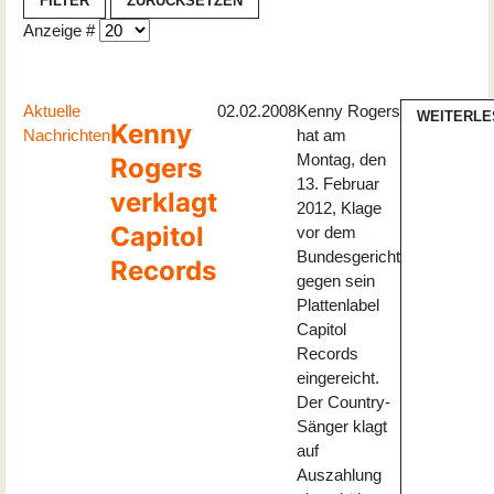
FILTER
ZURÜCKSETZEN
Anzeige #
Aktuelle
02.02.2008
Kenny Rogers
WEITERLE
Kenny
Nachrichten
hat am
Montag, den
Rogers
13. Februar
verklagt
2012, Klage
Capitol
vor dem
Bundesgericht
Records
gegen sein
Plattenlabel
Capitol
Records
eingereicht.
Der Country-
Sänger klagt
auf
Auszahlung