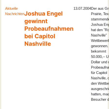
Aktuelle
13.07.2004
Der aus G
Joshua Engel
Nachrichten
Prairie, Te
stammend
gewinnt
Joshua En
Probeaufnahmen
hat den "R
bei Capitol
Nashville"
Wettbewer
Nashville
gewonnen.
bekommt
50.000,-- 
Dollar und 
Probeaufn
für Capitol
Nashville, 
den Wettb
ausgeschr
hatten, ma
Besucher d