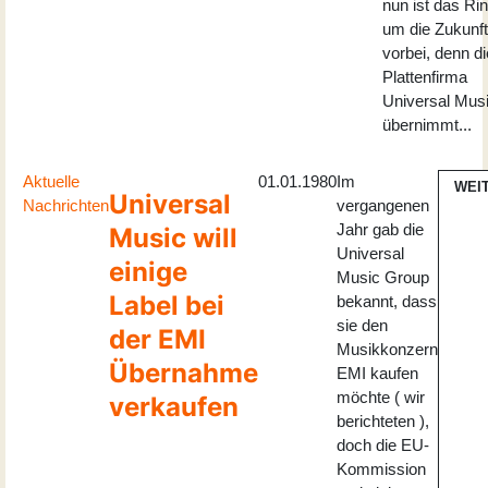
nun ist das Ri
um die Zukunft
vorbei, denn di
Plattenfirma
Universal Mus
übernimmt...
Aktuelle
01.01.1980
Im
WEI
Universal
Nachrichten
vergangenen
Jahr gab die
Music will
Universal
einige
Music Group
Label bei
bekannt, dass
sie den
der EMI
Musikkonzern
Übernahme
EMI kaufen
möchte ( wir
verkaufen
berichteten ),
doch die EU-
Kommission