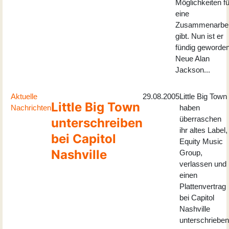
Möglichkeiten fü
eine
Zusammenarbei
gibt. Nun ist er
fündig geworden
Neue Alan
Jackson...
Aktuelle
29.08.2005
Little Big Town
Little Big Town
Nachrichten
haben
überraschen
unterschreiben
ihr altes Label,
bei Capitol
Equity Music
Nashville
Group,
verlassen und
einen
Plattenvertrag
bei Capitol
Nashville
unterschrieben