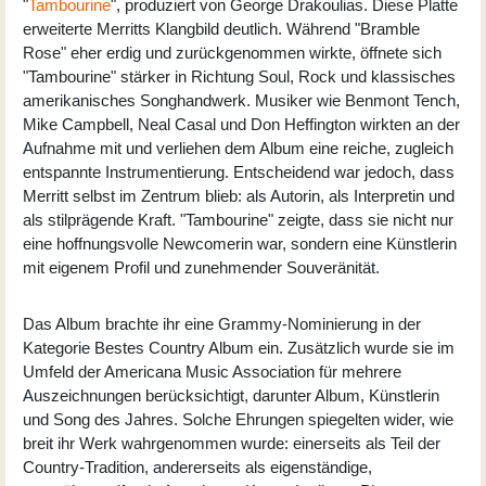
"
Tambourine
", produziert von George Drakoulias. Diese Platte
erweiterte Merritts Klangbild deutlich. Während "Bramble
Rose" eher erdig und zurückgenommen wirkte, öffnete sich
"Tambourine" stärker in Richtung Soul, Rock und klassisches
amerikanisches Songhandwerk. Musiker wie Benmont Tench,
Mike Campbell, Neal Casal und Don Heffington wirkten an der
Aufnahme mit und verliehen dem Album eine reiche, zugleich
entspannte Instrumentierung. Entscheidend war jedoch, dass
Merritt selbst im Zentrum blieb: als Autorin, als Interpretin und
als stilprägende Kraft. "Tambourine" zeigte, dass sie nicht nur
eine hoffnungsvolle Newcomerin war, sondern eine Künstlerin
mit eigenem Profil und zunehmender Souveränität.
Das Album brachte ihr eine Grammy-Nominierung in der
Kategorie Bestes Country Album ein. Zusätzlich wurde sie im
Umfeld der Americana Music Association für mehrere
Auszeichnungen berücksichtigt, darunter Album, Künstlerin
und Song des Jahres. Solche Ehrungen spiegelten wider, wie
breit ihr Werk wahrgenommen wurde: einerseits als Teil der
Country-Tradition, andererseits als eigenständige,