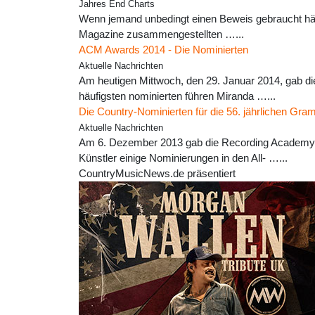
Jahres End Charts
Wenn jemand unbedingt einen Beweis gebraucht hätte
Magazine zusammengestellten …...
ACM Awards 2014 - Die Nominierten
Aktuelle Nachrichten
Am heutigen Mittwoch, den 29. Januar 2014, gab di
häufigsten nominierten führen Miranda …...
Die Country-Nominierten für die 56. jährlichen Gr
Aktuelle Nachrichten
Am 6. Dezember 2013 gab die Recording Academy d
Künstler einige Nominierungen in den All- …...
CountryMusicNews.de präsentiert