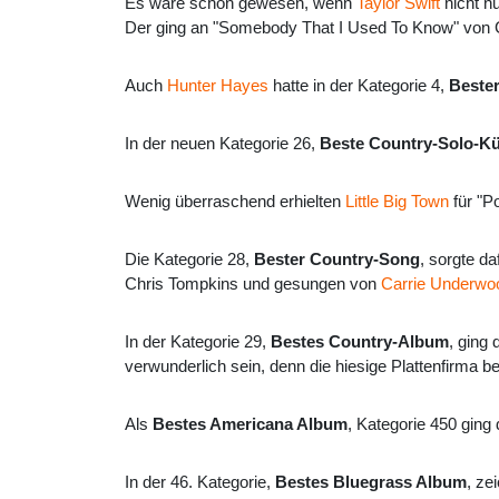
Es wäre schön gewesen, wenn
Taylor Swift
nicht nu
Der ging an "Somebody That I Used To Know" von 
Auch
Hunter Hayes
hatte in der Kategorie 4,
Bester
In der neuen Kategorie 26,
Beste Country-Solo-Kü
Wenig überraschend erhielten
Little Big Town
für "P
Die Kategorie 28,
Bester Country-Song
, sorgte d
Chris Tompkins und gesungen von
Carrie Underwo
In der Kategorie 29,
Bestes Country-Album
, ging
verwunderlich sein, denn die hiesige Plattenfirma b
Als
Bestes Americana Album
, Kategorie 450 gin
In der 46. Kategorie,
Bestes Bluegrass Album
, ze