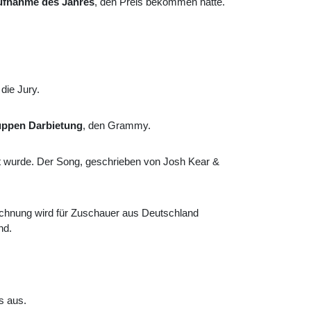
fnahme des Jahres
, den Preis bekommen hätte.
die Jury.
uppen Darbietung
, den Grammy.
nt wurde. Der Song, geschrieben von Josh Kear &
ichnung wird für Zuschauer aus Deutschland
ind.
s aus.