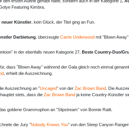
r den ersten Auftritt gehabt hätte, sondern auch in der Kategorie 1,
Au
Gotye Featuring Kimbra.
 neuer Künstler
, kein Glück, der Titel ging an Fun.
nstler Darbietung
, überzeugte
Carrie Underwood
mit "Blown Away" 
ontoon" in der ebenfalls neuen Kategorie 27,
Beste Country-Duo/Gr
afür, dass "Blown Away" während der Gala gleich noch einmal genan
od
, erhielt die Auszeichnung.
 die Auszeichnung an "
Uncaged
" von der
Zac Brown Band
. Die Ausze
ehauptet stets, dass die
Zac Brown Band
ja keine Country-Künstler s
g das goldene Grammophon an "Slipstream" von Bonnie Raitt.
ichnete die Jury "
Nobody Knows You
" von den Steep Canyon Ranger