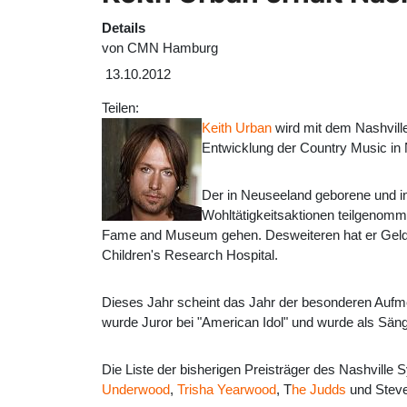
Details
von
CMN Hamburg
13.10.2012
Teilen:
Keith Urban
wird mit dem Nashvill
Entwicklung der Country Music in 
Der in Neuseeland geborene und in
Wohltätigkeitsaktionen teilgenomm
Fame and Museum gehen. Desweiteren hat er Geld g
Children's Research Hospital.
Dieses Jahr scheint das Jahr der besonderen Auf
wurde Juror bei "American Idol" und wurde als Sän
Die Liste der bisherigen Preisträger des Nashvill
Underwood
,
Trisha Yearwood
, T
he Judds
und Stev