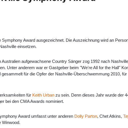
e Symphony Award ausgezeichnet. Die Auszeichnung wird an Personen 
Nashville einsetzen.
 Australien aufgewachsene Country Sänger zog 1992 nach Nashville,
en. Unter anderem war er Gastgeber beim "We're All for the Hall" Ko
esammelt für die Opfer der Nashville-Überschwemmung 2010, für Ha
merksamkeiten für
Keith Urban
zu sein. Denn dieses Jahr wurde der 4
ger bei den CMA Awards nominiert.
e Symphony Award umfasst unter anderen
Dolly Parton
, Chet Atkins,
Ta
e Winwood.