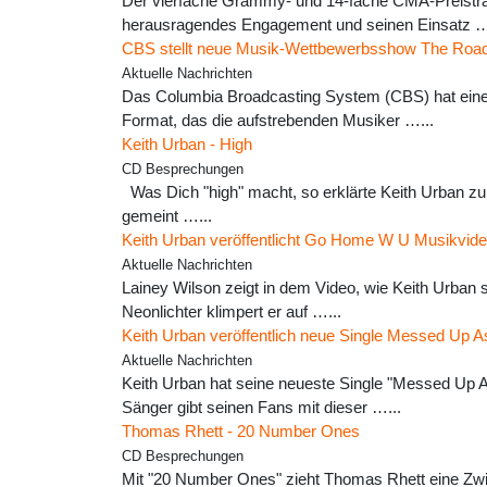
Der vierfache Grammy- und 14-fache CMA-Preisträ
herausragendes Engagement und seinen Einsatz …
CBS stellt neue Musik-Wettbewerbsshow The Road
Aktuelle Nachrichten
Das Columbia Broadcasting System (CBS) hat eine 
Format, das die aufstrebenden Musiker …...
Keith Urban - High
CD Besprechungen
Was Dich "high" macht, so erklärte Keith Urban zu
gemeint …...
Keith Urban veröffentlicht Go Home W U Musikvide
Aktuelle Nachrichten
Lainey Wilson zeigt in dem Video, wie Keith Urban s
Neonlichter klimpert er auf …...
Keith Urban veröffentlich neue Single Messed Up 
Aktuelle Nachrichten
Keith Urban hat seine neueste Single "Messed Up A
Sänger gibt seinen Fans mit dieser …...
Thomas Rhett - 20 Number Ones
CD Besprechungen
Mit "20 Number Ones" zieht Thomas Rhett eine Zwisc