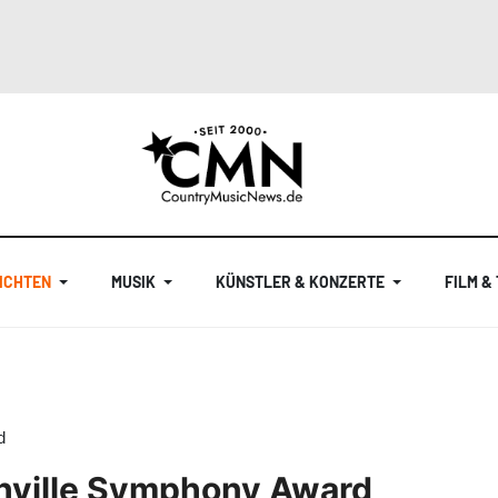
ICHTEN
MUSIK
KÜNSTLER & KONZERTE
FILM &
d
shville Symphony Award