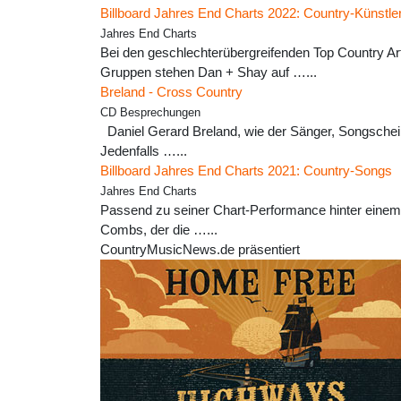
Billboard Jahres End Charts 2022: Country-Künstle
Jahres End Charts
Bei den geschlechterübergreifenden Top Country Art
Gruppen stehen Dan + Shay auf …...
Breland - Cross Country
CD Besprechungen
Daniel Gerard Breland, wie der Sänger, Songscheiber
Jedenfalls …...
Billboard Jahres End Charts 2021: Country-Songs
Jahres End Charts
Passend zu seiner Chart-Performance hinter einem 
Combs, der die …...
CountryMusicNews.de präsentiert