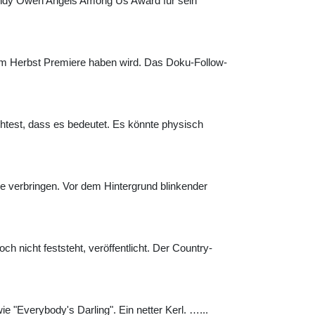
andy Owen Angels Among Us Award für sein
em Herbst Premiere haben wird. Das Doku-Follow-
htest, dass es bedeutet. Es könnte physisch
nke verbringen. Vor dem Hintergrund blinkender
nicht feststeht, veröffentlicht. Der Country-
 "Everybody's Darling". Ein netter Kerl. …...