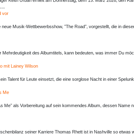
ger Keith Urban erhielt am Donnerstag, dem 19. März 2026, den R
...
 vor
neue Musik-Wettbewerbsshow, "The Road", vorgestellt, die in dies
r Mehrdeutigkeit des Albumtitels, kann bedeuten, was immer Du möc
o mit Lainey Wilson
ein Talent für Leute einsetzt, die eine sorglose Nacht in einer Spelu
As Me
s Me" als Vorbereitung auf sein kommendes Album, dessen Name noch 
henbilanz seiner Karriere Thomas Rhett ist in Nashville so etwas wie