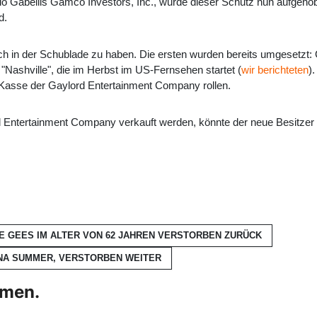
io Gabellis Gamco Investors, Inc., wurde dieser Schutz nun aufgeh
d.
ch in der Schublade zu haben. Die ersten wurden bereits umgesetzt
Nashville", die im Herbst im US-Fernsehen startet (
wir berichteten
)
ie Kasse der Gaylord Entertainment Company rollen.
ord Entertainment Company verkauft werden, könnte der neue Besitzer
EE GEES IM ALTER VON 62 JAHREN VERSTORBEN
ZURÜCK
ONNA SUMMER, VERSTORBEN
WEITER
hmen.