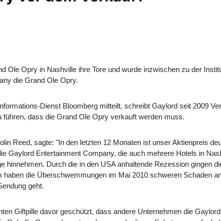
nd Ole Opry in Nashville ihre Tore und wurde inzwischen zu der Instit
any die Grand Ole Opry.
formations-Dienst Bloomberg mitteilt, schreibt Gaylord seit 2009 Verl
 führen, dass die Grand Ole Opry verkauft werden muss.
in Reed, sagte: "In den letzten 12 Monaten ist unser Aktienpreis deu
ie Gaylord Entertainment Company, die auch mehrere Hotels in Nashvi
 hinnehmen. Durch die in den USA anhaltende Rezession gingen die
em haben die Überschwemmungen im Mai 2010 schweren Schaden ange
Sendung geht.
annten Giftpille davor geschützt, dass andere Unternehmen die Gayl