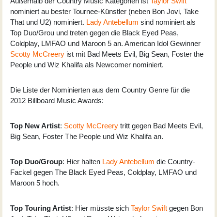
Außerhalb der Country Music Kategorien ist
Taylor Swift
nominiert au bester Tournee-Künstler (neben Bon Jovi, Take
That und U2) nominiert.
Lady Antebellum
sind nominiert als
Top Duo/Grou und treten gegen die Black Eyed Peas,
Coldplay, LMFAO und Maroon 5 an. American Idol Gewinner
Scotty McCreery
ist mit Bad Meets Evil, Big Sean, Foster the
People und Wiz Khalifa als Newcomer nominiert.
Die Liste der Nominierten aus dem Country Genre für die
2012 Billboard Music Awards:
Top New Artist
:
Scotty McCreery
tritt gegen Bad Meets Evil,
Big Sean, Foster The People und Wiz Khalifa an.
Top Duo/Group
: Hier halten
Lady Antebellum
die Country-
Fackel gegen The Black Eyed Peas, Coldplay, LMFAO und
Maroon 5 hoch.
Top Touring Artist
: Hier müsste sich
Taylor Swift
gegen Bon