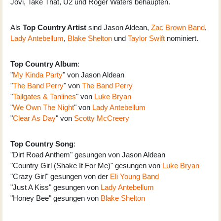
Jovi, Take That, U2 und Roger Waters behaupten.
Als
Top Country Artist
sind Jason Aldean,
Zac Brown Band
,
Lady Antebellum
,
Blake Shelton
und
Taylor Swift
nominiert.
Top Country Album
:
"
My Kinda Party
" von Jason Aldean
"
The Band Perry
" von
The Band Perry
"
Tailgates & Tanlines
" von
Luke Bryan
"
We Own The Night
" von
Lady Antebellum
"
Clear As Day
" von
Scotty McCreery
Top Country Song
:
"Dirt Road Anthem" gesungen von Jason Aldean
"Country Girl (Shake It For Me)" gesungen von
Luke Bryan
"Crazy Girl" gesungen von der
Eli Young Band
"Just A Kiss" gesungen von
Lady Antebellum
"Honey Bee" gesungen von
Blake Shelton