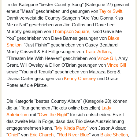
In der Kategorie "bester Country Song" (Kategorie 27) gewinnt
erneut "Mean" geschrieben und gesungen von
Taylor Swift
.
Damit verweist die Country-Sängerin "Are You Gonna Kiss
Me or Not" geschrieben von Jim Collins und Dave Lee
Murphy gesungen von
Thompson Square
, "God Gave Me
You" geschrieben von Dave Barnes gesungen von
Blake
Shelton
, "Just Fishin'" geschrieben von Casey Beathard,
Monty Criswell & Ed Hill gesungen von
Trace Adkins
,
"Threaten Me With Heaven" geschrieben von
Vince Gill
, Amy
Grant, Will Owsley & Dillon O'Brian gesungen von
Vince Gill
sowie "You and Tequila" geschrieben von Matraca Berg &
Deana Carter gesungen von
Kenny Chesney
und Grace
Potter auf die Plätze.
Die Kategorie "bestes Country Album" (Kategorie 28) können
die auf Tour gehenden /Tickets online bestellen)
Lady
Antebellum
mit "
Own the Night
" für sich entscheiden. Es ist
das zweite Mal in Folge, dass das Trio diese Auszeichnung
entgegennehmen kann. "
My Kinda Party
" von Jason Aldean;
"
Chief
” von
Eric Church
, "
Red River Blue
" von
Blake Shelton
,