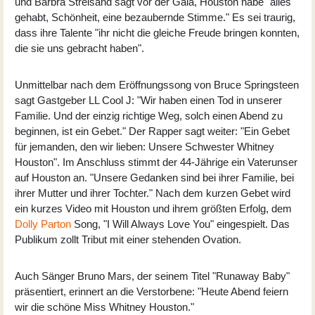
und Barbra Streisand sagt vor der Gala, Houston habe "alles
gehabt, Schönheit, eine bezaubernde Stimme." Es sei traurig,
dass ihre Talente "ihr nicht die gleiche Freude bringen konnten,
die sie uns gebracht haben".
Unmittelbar nach dem Eröffnungssong von Bruce Springsteen
sagt Gastgeber LL Cool J: "Wir haben einen Tod in unserer
Familie. Und der einzig richtige Weg, solch einen Abend zu
beginnen, ist ein Gebet." Der Rapper sagt weiter: "Ein Gebet
für jemanden, den wir lieben: Unsere Schwester Whitney
Houston". Im Anschluss stimmt der 44-Jährige ein Vaterunser
auf Houston an. "Unsere Gedanken sind bei ihrer Familie, bei
ihrer Mutter und ihrer Tochter." Nach dem kurzen Gebet wird
ein kurzes Video mit Houston und ihrem größten Erfolg, dem
Dolly Parton
Song, "I Will Always Love You" eingespielt. Das
Publikum zollt Tribut mit einer stehenden Ovation.
Auch Sänger Bruno Mars, der seinem Titel "Runaway Baby"
präsentiert, erinnert an die Verstorbene: "Heute Abend feiern
wir die schöne Miss Whitney Houston."