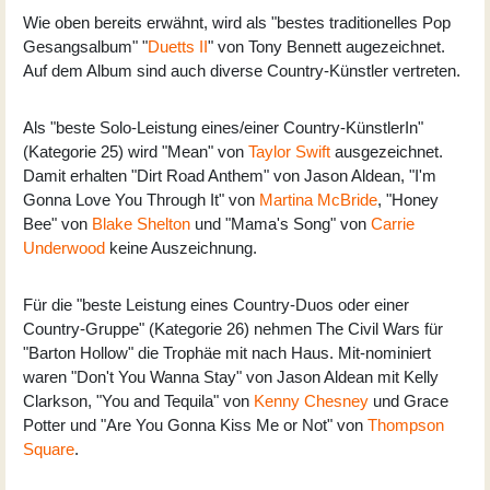
Wie oben bereits erwähnt, wird als "bestes traditionelles Pop
Gesangsalbum" "
Duetts II
" von Tony Bennett augezeichnet.
Auf dem Album sind auch diverse Country-Künstler vertreten.
Als "beste Solo-Leistung eines/einer Country-KünstlerIn"
(Kategorie 25) wird "Mean" von
Taylor Swift
ausgezeichnet.
Damit erhalten "Dirt Road Anthem" von Jason Aldean, "I'm
Gonna Love You Through It" von
Martina McBride
, "Honey
Bee" von
Blake Shelton
und "Mama's Song" von
Carrie
Underwood
keine Auszeichnung.
Für die "beste Leistung eines Country-Duos oder einer
Country-Gruppe" (Kategorie 26) nehmen The Civil Wars für
"Barton Hollow" die Trophäe mit nach Haus. Mit-nominiert
waren "Don't You Wanna Stay" von Jason Aldean mit Kelly
Clarkson, "You and Tequila" von
Kenny Chesney
und Grace
Potter und "Are You Gonna Kiss Me or Not" von
Thompson
Square
.