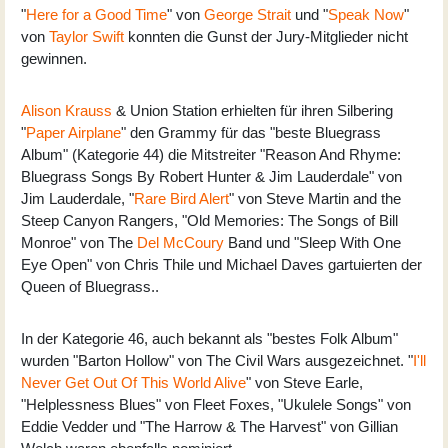
"
Here for a Good Time
" von
George Strait
und "
Speak Now
"
von
Taylor Swift
konnten die Gunst der Jury-Mitglieder nicht
gewinnen.
Alison Krauss
& Union Station erhielten für ihren Silbering
"
Paper Airplane
" den Grammy für das "beste Bluegrass
Album" (Kategorie 44) die Mitstreiter "Reason And Rhyme:
Bluegrass Songs By Robert Hunter & Jim Lauderdale" von
Jim Lauderdale, "
Rare Bird Alert
" von Steve Martin and the
Steep Canyon Rangers, "Old Memories: The Songs of Bill
Monroe" von The
Del McCoury
Band und "Sleep With One
Eye Open" von Chris Thile und Michael Daves gartuierten der
Queen of Bluegrass..
In der Kategorie 46, auch bekannt als "bestes Folk Album"
wurden "Barton Hollow" von The Civil Wars ausgezeichnet. "
I'll
Never Get Out Of This World Alive
" von Steve Earle,
"Helplessness Blues" von Fleet Foxes, "Ukulele Songs" von
Eddie Vedder und "The Harrow & The Harvest" von Gillian