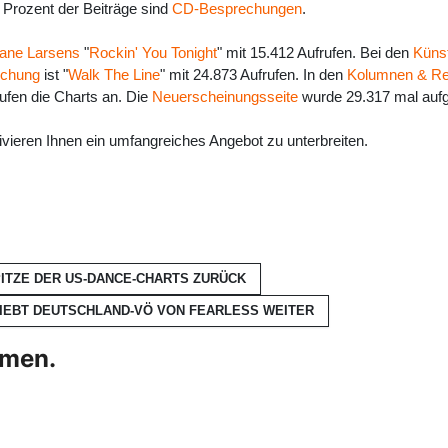
2 Prozent der Beiträge sind
CD-Besprechungen
.
lane Larsens
"
Rockin' You Tonight
" mit 15.412 Aufrufen. Bei den
Künst
echung
ist "
Walk The Line
" mit 24.873 Aufrufen. In den
Kolumnen & Re
rufen die Charts an. Die
Neuerscheinungsseite
wurde 29.317 mal aufg
ivieren Ihnen ein umfangreiches Angebot zu unterbreiten.
PITZE DER US-DANCE-CHARTS
ZURÜCK
HIEBT DEUTSCHLAND-VÖ VON FEARLESS
WEITER
hmen.