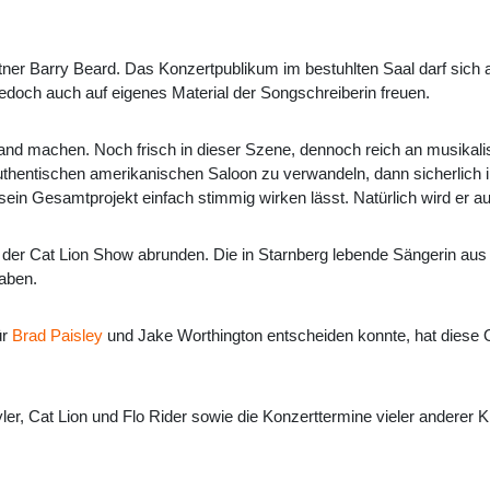
rtner Barry Beard. Das Konzertpublikum im bestuhlten Saal darf sic
 jedoch auch auf eigenes Material der Songschreiberin freuen.
Band machen. Noch frisch in dieser Szene, dennoch reich an musika
authentischen amerikanischen Saloon zu verwandeln, dann sicherlich
sein Gesamtprojekt einfach stimmig wirken lässt. Natürlich wird er au
der Cat Lion Show abrunden. Die in Starnberg lebende Sängerin aus
haben.
ür
Brad Paisley
und Jake Worthington entscheiden konnte, hat diese 
er, Cat Lion und Flo Rider sowie die Konzerttermine vieler anderer 