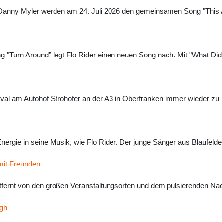
anny Myler werden am 24. Juli 2026 den gemeinsamen Song "This Ain't
g "Turn Around” legt Flo Rider einen neuen Song nach. Mit "What Did Y
tival am Autohof Strohofer an der A3 in Oberfranken immer wieder zu
 Energie in seine Musik, wie Flo Rider. Der junge Sänger aus Blaufelde
 mit Freunden
ntfernt von den großen Veranstaltungsorten und dem pulsierenden Nach
ugh