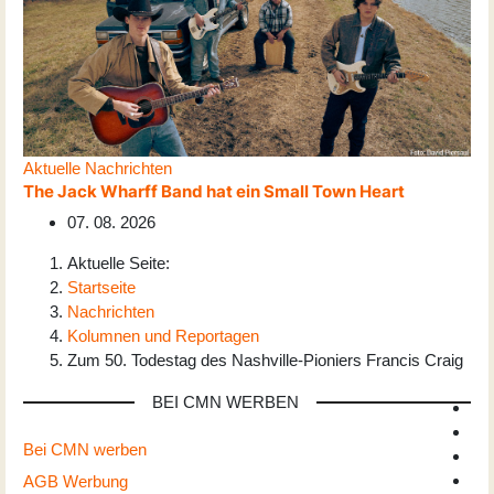
Aktuelle Nachrichten
The Jack Wharff Band hat ein Small Town Heart
07. 08. 2026
Aktuelle Seite:
Startseite
Nachrichten
Kolumnen und Reportagen
Zum 50. Todestag des Nashville-Pioniers Francis Craig
BEI CMN WERBEN
Bei CMN werben
AGB Werbung