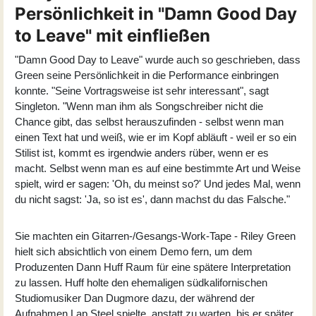
Persönlichkeit in "Damn Good Day
to Leave" mit einfließen
"Damn Good Day to Leave" wurde auch so geschrieben, dass
Green seine Persönlichkeit in die Performance einbringen
konnte. "Seine Vortragsweise ist sehr interessant", sagt
Singleton. "Wenn man ihm als Songschreiber nicht die
Chance gibt, das selbst herauszufinden - selbst wenn man
einen Text hat und weiß, wie er im Kopf abläuft - weil er so ein
Stilist ist, kommt es irgendwie anders rüber, wenn er es
macht. Selbst wenn man es auf eine bestimmte Art und Weise
spielt, wird er sagen: 'Oh, du meinst so?' Und jedes Mal, wenn
du nicht sagst: 'Ja, so ist es', dann machst du das Falsche."
Sie machten ein Gitarren-/Gesangs-Work-Tape - Riley Green
hielt sich absichtlich von einem Demo fern, um dem
Produzenten Dann Huff Raum für eine spätere Interpretation
zu lassen. Huff holte den ehemaligen südkalifornischen
Studiomusiker Dan Dugmore dazu, der während der
Aufnahmen Lap Steel spielte, anstatt zu warten, bis er später