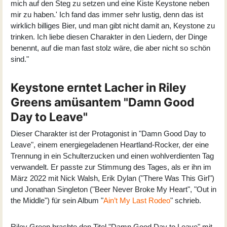
mich auf den Steg zu setzen und eine Kiste Keystone neben
mir zu haben.' Ich fand das immer sehr lustig, denn das ist
wirklich billiges Bier, und man gibt nicht damit an, Keystone zu
trinken. Ich liebe diesen Charakter in den Liedern, der Dinge
benennt, auf die man fast stolz wäre, die aber nicht so schön
sind."
Keystone erntet Lacher in Riley
Greens amüsantem "Damn Good
Day to Leave"
Dieser Charakter ist der Protagonist in "
Damn Good Day to
Leave
", einem energiegeladenen Heartland-Rocker, der eine
Trennung in ein Schulterzucken und einen wohlverdienten Tag
verwandelt. Er passte zur Stimmung des Tages, als er ihn im
März 2022 mit Nick Walsh, Erik Dylan ("There Was This Girl")
und Jonathan Singleton ("Beer Never Broke My Heart", "Out in
the Middle") für sein Album "
Ain’t My Last Rodeo
" schrieb.
Riley Green
brachte den Titel "Damn Good Day to Leave" mit