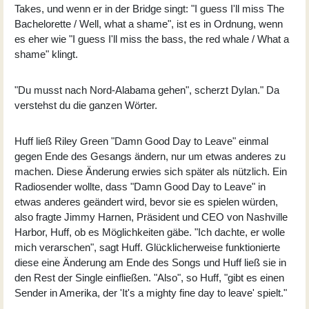
Takes, und wenn er in der Bridge singt: "I guess I'll miss The
Bachelorette / Well, what a shame", ist es in Ordnung, wenn
es eher wie "I guess I'll miss the bass, the red whale / What a
shame" klingt.
"Du musst nach Nord-Alabama gehen", scherzt Dylan." Da
verstehst du die ganzen Wörter.
Huff ließ Riley Green "Damn Good Day to Leave" einmal
gegen Ende des Gesangs ändern, nur um etwas anderes zu
machen. Diese Änderung erwies sich später als nützlich. Ein
Radiosender wollte, dass "Damn Good Day to Leave" in
etwas anderes geändert wird, bevor sie es spielen würden,
also fragte Jimmy Harnen, Präsident und CEO von Nashville
Harbor, Huff, ob es Möglichkeiten gäbe. "Ich dachte, er wolle
mich verarschen", sagt Huff. Glücklicherweise funktionierte
diese eine Änderung am Ende des Songs und Huff ließ sie in
den Rest der Single einfließen. "Also", so Huff, "gibt es einen
Sender in Amerika, der 'It's a mighty fine day to leave' spielt."