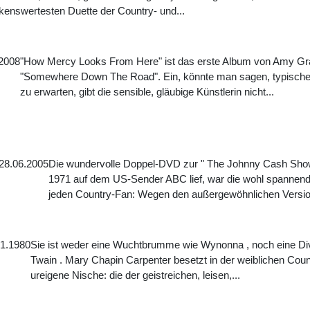
enswertesten Duette der Country- und...
.2008
"How Mercy Looks From Here" ist das erste Album von Amy Gra
"Somewhere Down The Road". Ein, könnte man sagen, typisch
zu erwarten, gibt die sensible, gläubige Künstlerin nicht...
28.06.2005
Die wundervolle Doppel-DVD zur " The Johnny Cash Show 
1971 auf dem US-Sender ABC lief, war die wohl spannend
jeden Country-Fan: Wegen den außergewöhnlichen Versio
01.1980
Sie ist weder eine Wuchtbrumme wie Wynonna , noch eine Diva
Twain . Mary Chapin Carpenter besetzt in der weiblichen Coun
ureigene Nische: die der geistreichen, leisen,...