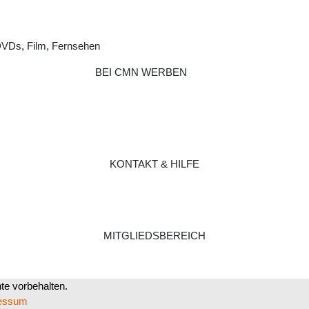
DVDs, Film, Fernsehen
BEI CMN WERBEN
KONTAKT & HILFE
MITGLIEDSBEREICH
e vorbehalten.
essum