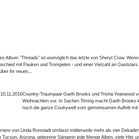
ftes Album "Threads" ist womöglich das letzte von Sheryl Crow. Wenn d
chied mit Pauken und Trompeten - und einer Vielzahl an Gaststars. 
ber ihr neues...
10.11.2016
Country-Traumpaar Garth Brooks und Trisha Yearwood ver
Weihnachten vor. In Sachen Timing macht Garth Brooks 
noch die ganze Coutrywelt vom gemeinsamen Auftritt mit G
rriere von Linda Ronstadt umfasst mittlerweile mehr als vier Dekaden
n Tucson, Arizona, geborene Sängerin jede Menge Alben, viele Hits u