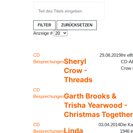
FILTER
ZURÜCKSETZEN
Anzeige #
CD
29.08.2019
Ihr el
Sheryl
Besprechungen
CD-Abs
Crow ü
Crow -
Threads
CD
Garth Brooks &
Besprechungen
Trisha Yearwood -
Christmas Together
CD
03.04.2014
Die Ka
Linda
Besprechungen
1946 i