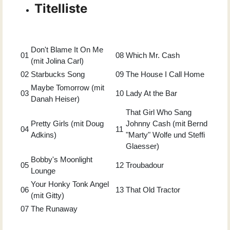
Titelliste
Don't Blame It On Me
01
08
Which Mr. Cash
(mit Jolina Carl)
02
Starbucks Song
09
The House I Call Home
Maybe Tomorrow (mit
03
10
Lady At the Bar
Danah Heiser)
That Girl Who Sang
Pretty Girls (mit Doug
Johnny Cash (mit Bernd
04
11
Adkins)
"Marty" Wolfe und Steffi
Glaesser)
Bobby's Moonlight
05
12
Troubadour
Lounge
Your Honky Tonk Angel
06
13
That Old Tractor
(mit Gitty)
07
The Runaway