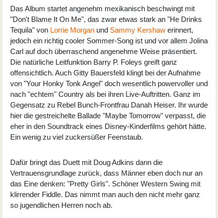
Das Album startet angenehm mexikanisch beschwingt mit
"Don't Blame It On Me", das zwar etwas stark an "He Drinks
Tequila" von
Lorrie Morgan
und
Sammy Kershaw
erinnert,
jedoch ein richtig cooler Sommer-Song ist und vor allem Jolina
Carl auf doch überraschend angenehme Weise präsentiert.
Die natürliche Leitfunktion Barry P. Foleys greift ganz
offensichtlich. Auch Gitty Bauersfeld klingt bei der Aufnahme
von "Your Honky Tonk Angel" doch wesentlich powervoller und
nach "echtem" Country als bei ihren Live-Auftritten. Ganz im
Gegensatz zu Rebel Bunch-Frontfrau Danah Heiser. Ihr wurde
hier die gestreichelte Ballade "Maybe Tomorrow" verpasst, die
eher in den Soundtrack eines Disney-Kinderfilms gehört hätte.
Ein wenig zu viel zuckersüßer Feenstaub.
Dafür bringt das Duett mit Doug Adkins dann die
Vertrauensgrundlage zurück, dass Männer eben doch nur an
das Eine denken: "Pretty Girls". Schöner Western Swing mit
klirrender Fiddle. Das nimmt man auch den nicht mehr ganz
so jugendlichen Herren noch ab.