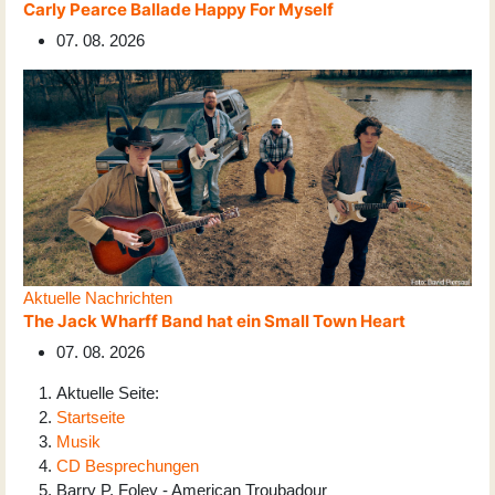
Carly Pearce Ballade Happy For Myself
07. 08. 2026
Aktuelle Nachrichten
The Jack Wharff Band hat ein Small Town Heart
07. 08. 2026
Aktuelle Seite:
Startseite
Musik
CD Besprechungen
Barry P. Foley - American Troubadour