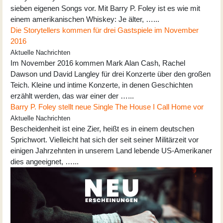
sieben eigenen Songs vor. Mit Barry P. Foley ist es wie mit
einem amerikanischen Whiskey: Je älter, …...
Die Storytellers kommen für drei Gastspiele im November
2016
Aktuelle Nachrichten
Im November 2016 kommen Mark Alan Cash, Rachel
Dawson und David Langley für drei Konzerte über den großen
Teich. Kleine und intime Konzerte, in denen Geschichten
erzählt werden, das war einer der …...
Barry P. Foley stellt neue Single The House I Call Home vor
Aktuelle Nachrichten
Bescheidenheit ist eine Zier, heißt es in einem deutschen
Sprichwort. Vielleicht hat sich der seit seiner Militärzeit vor
einigen Jahrzehnten in unserem Land lebende US-Amerikaner
dies angeeignet, …...