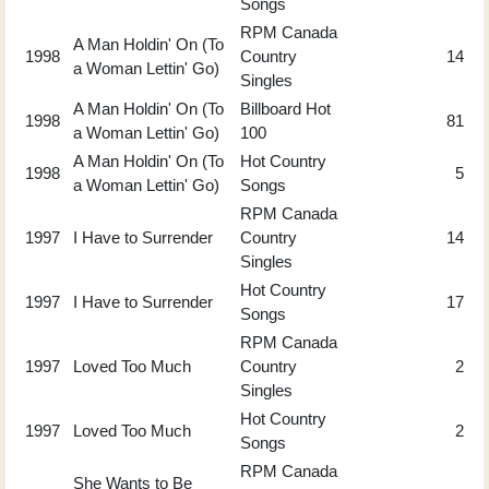
Songs
RPM Canada
A Man Holdin' On (To
1998
Country
14
a Woman Lettin' Go)
Singles
A Man Holdin' On (To
Billboard Hot
1998
81
a Woman Lettin' Go)
100
A Man Holdin' On (To
Hot Country
1998
5
a Woman Lettin' Go)
Songs
RPM Canada
1997
I Have to Surrender
Country
14
Singles
Hot Country
1997
I Have to Surrender
17
Songs
RPM Canada
1997
Loved Too Much
Country
2
Singles
Hot Country
1997
Loved Too Much
2
Songs
RPM Canada
She Wants to Be