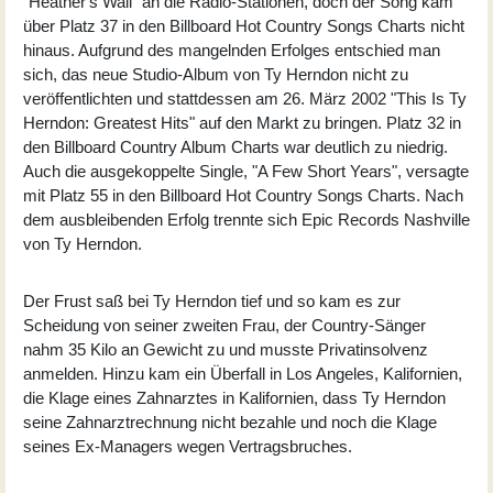
"Heather's Wall" an die Radio-Stationen, doch der Song kam
über Platz 37 in den Billboard Hot Country Songs Charts nicht
hinaus. Aufgrund des mangelnden Erfolges entschied man
sich, das neue Studio-Album von Ty Herndon nicht zu
veröffentlichten und stattdessen am 26. März 2002 "
This Is Ty
Herndon: Greatest Hits
" auf den Markt zu bringen. Platz 32 in
den Billboard Country Album Charts war deutlich zu niedrig.
Auch die ausgekoppelte Single, "A Few Short Years", versagte
mit Platz 55 in den Billboard Hot Country Songs Charts. Nach
dem ausbleibenden Erfolg trennte sich Epic Records Nashville
von Ty Herndon.
Der Frust saß bei Ty Herndon tief und so kam es zur
Scheidung von seiner zweiten Frau, der Country-Sänger
nahm 35 Kilo an Gewicht zu und musste Privatinsolvenz
anmelden. Hinzu kam ein Überfall in Los Angeles, Kalifornien,
die Klage eines Zahnarztes in Kalifornien, dass Ty Herndon
seine Zahnarztrechnung nicht bezahle und noch die Klage
seines Ex-Managers wegen Vertragsbruches.