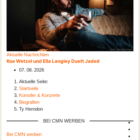
Aktuelle Nachrichten
Koe Wetzel und Ella Langley Duett Jaded
07. 08. 2026
Aktuelle Seite:
Startseite
Künstler & Konzerte
Biografien
Ty Herndon
BEI CMN WERBEN
Bei CMN werben