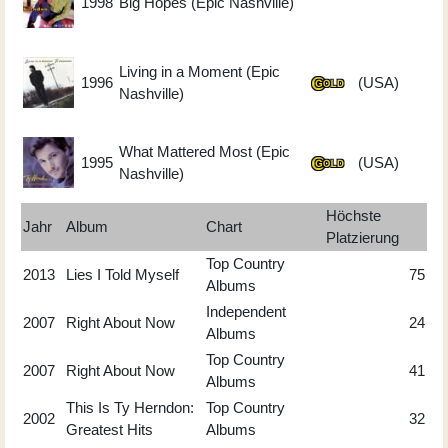
1998
Big Hopes (Epic Nashville)
Living in a Moment (Epic
1996
(USA)
Nashville)
What Mattered Most (Epic
1995
(USA)
Nashville)
Höchste
Jahr
Album
Chart
Platzierung
Top Country
2013
Lies I Told Myself
75
Albums
Independent
2007
Right About Now
24
Albums
Top Country
2007
Right About Now
41
Albums
This Is Ty Herndon:
Top Country
2002
32
Greatest Hits
Albums