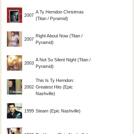
A Ty Herndon Christmas
2007
(Titan / Pyramid)
Right About Now (Titan /
2007
Pyramid)
A Not So Silent Night (Titan /
2003
Pyramid)
This Is Ty Herndon:
2002
Greatest Hits (Epic
Nashville)
1999
Steam (Epic Nashville)