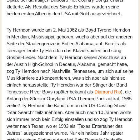
kletterte. Als Resultat des Single-Erfolges wurden seine
beiden ersten Alben in den USA mit Gold ausgezeichnet.
Ty Herndon wurde am 2. Mai 1962 als Boyd Tyrone Herndon
in Meridian, Mississippi, geboren, wuchs aber auf der anderen
Seite der Staatengrenze in Butler, Alabama, auf. Bereits als
Teenager lernte Ty Herndon das Klavierspielen und sang
Gospel-Lieder. Nachdem Ty Herndon seinen Abschluss an
der Austin High-School in Decatur, Alabama, gemacht hatte,
zog Ty Herndon nach Nashville, Tennessee, um sich auf seine
Musikkarriere zu konzentrieren, was sich aber als nicht so
einfach herausstellte. Ty Herndon war der Sänger der Band
Tennessee River Boys (später bekannt als
Diamond Rio
), die
Anfang der 80er im Opryland USA Themen Park auftrat. 1985
verließ Ty Herndon die Band, um an der US-Casting-Show
"Star Search" teilzunehmen. Aber auch nach 10 Jahren wollte
sich immer noch kein Erfolg einstellen und so zog Ty Herndon
weiter nach Texas, wo er 1993 als "Texas Entertainer des
Jahres" ausgezeichnet wurde. Nur ein halbes Jahr später
erhielt er einen Plattenvertrag bei Epic Records Nashville.