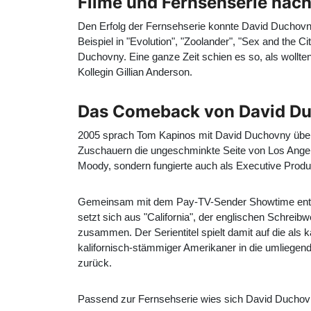
Filme und Fernsehserie nach
Den Erfolg der Fernsehserie konnte David Duchovn
Beispiel in "Evolution", "Zoolander", "Sex and the 
Duchovny. Eine ganze Zeit schien es so, als wollte
Kollegin Gillian Anderson.
Das Comeback von David Duc
2005 sprach Tom Kapinos mit David Duchovny über 
Zuschauern die ungeschminkte Seite von Los Angele
Moody, sondern fungierte auch als Executive Produ
Gemeinsam mit dem Pay-TV-Sender Showtime entwick
setzt sich aus "California", der englischen Schre
zusammen. Der Serientitel spielt damit auf die a
kalifornisch-stämmiger Amerikaner in die umliegend
zurück.
Passend zur Fernsehserie wies sich David Duchovny