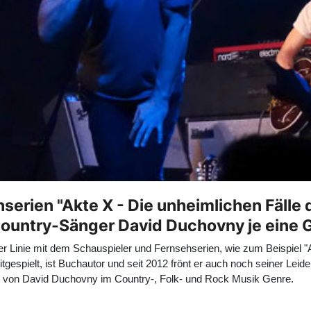
hserien "Akte X - Die unheimlichen Fälle 
 Country-Sänger David Duchovny je eine
Linie mit dem Schauspieler und Fernsehserien, wie zum Beispiel "Ak
itgespielt, ist Buchautor und seit 2012 frönt er auch noch seiner Leid
ik von David Duchovny im Country-, Folk- und Rock Musik Genre.