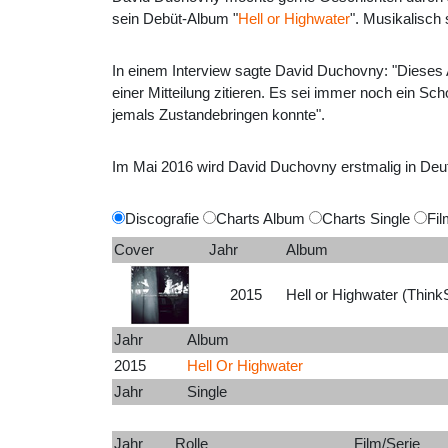
sein Debüt-Album "
Hell or Highwater
". Musikalisch
In einem Interview sagte David Duchovny: "Dieses A
einer Mitteilung zitieren. Es sei immer noch ein S
jemals Zustandebringen konnte".
Im Mai 2016 wird David Duchovny erstmalig in Deuts
Discografie
Charts Album
Charts Single
Fil
Cover
Jahr
Album
2015
Hell or Highwater (Think
Jahr
Album
2015
Hell Or Highwater
Jahr
Single
Jahr
Rolle
Film/Serie