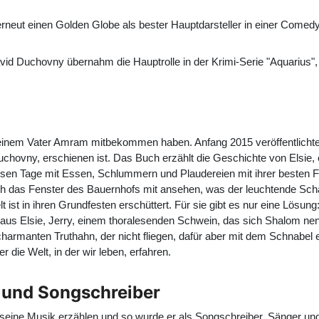
erneut einen Golden Globe als bester Hauptdarsteller in einer Comedy
vid Duchovny übernahm die Hauptrolle in der Krimi-Serie "Aquarius", 
em Vater Amram mitbekommen haben. Anfang 2015 veröffentlichte er
hovny, erschienen ist. Das Buch erzählt die Geschichte von Elsie, ei
islosen Tage mit Essen, Schlummern und Plaudereien mit ihrer besten 
h das Fenster des Bauernhofs mit ansehen, was der leuchtende Scha
elt ist in ihren Grundfesten erschüttert. Für sie gibt es nur eine Lösun
nd aus Elsie, Jerry, einem thoralesenden Schwein, das sich Shalom 
harmanten Truthahn, der nicht fliegen, dafür aber mit dem Schnabel 
 die Welt, in der wir leben, erfahren.
 und Songschreiber
ine Musik erzählen und so wurde er als Songschreiber, Sänger und 