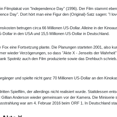
r ein Filmplakat von "Independence Day" (1996). Der Film stammt ebe
nce Day". Dort hört man eine Figur den (Original)-Satz sagen: "I lov
nskosten betrugen circa 66 Millionen US-Dollar. Alleine in der Kinoau
S-Dollar in den USA und 15,5 Millionen US-Dollar in Deutschland.
 Fox eine Fortsetzung plante. Die Planungen starteten 2001, also kur
er wieder Verzögerungen, so dass "Akte X - Jenseits der Wahrheit" e
rank Spotnitz auch den Film produzierte sowie das Drehbuch schrieb
orgänger und spielte nicht ganz 70 Millionen US-Dollar an den Kinokas
tten Spielfilm, der allerdings nicht realisiert wurde. Stattdessen ents
 Gillian Anderson wieder gemeinsam vor der Kamera. Die Miniserie 
strahlung war am 4. Februar 2016 beim ORF 1. In Deutschland start