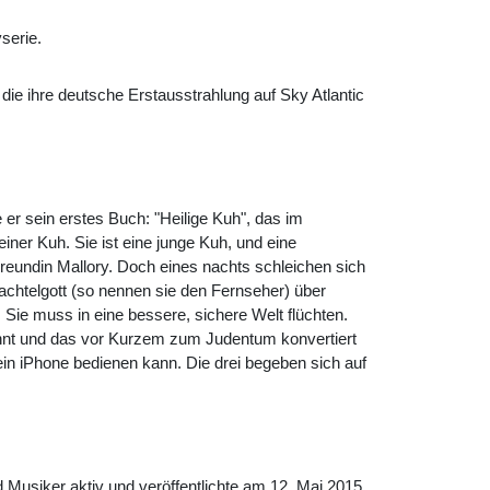
serie.
die ihre deutsche Erstausstrahlung auf Sky Atlantic
 sein erstes Buch: "Heilige Kuh", das im
ner Kuh. Sie ist eine junge Kuh, und eine
Freundin Mallory. Doch eines nachts schleichen sich
chtelgott (so nennen sie den Fernseher) über
g: Sie muss in eine bessere, sichere Welt flüchten.
nennt und das vor Kurzem zum Judentum konvertiert
ein iPhone bedienen kann. Die drei begeben sich auf
Musiker aktiv und veröffentlichte am 12. Mai 2015