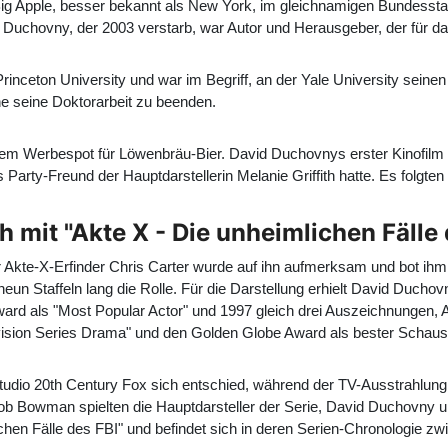
g Apple, besser bekannt als New York, im gleichnamigen Bundesstaa
 Duchovny, der 2003 verstarb, war Autor und Herausgeber, der für d
ceton University und war im Begriff, an der Yale University seinen D
ne seine Doktorarbeit zu beenden.
inem Werbespot für Löwenbräu-Bier. David Duchovnys erster Kinofilm
als Party-Freund der Hauptdarstellerin Melanie Griffith hatte. Es folgte
mit "Akte X - Die unheimlichen Fälle 
Akte-X-Erfinder Chris Carter wurde auf ihn aufmerksam und bot ihm 
un Staffeln lang die Rolle. Für die Darstellung erhielt David Duch
Award als "Most Popular Actor" und 1997 gleich drei Auszeichnungen, 
elevision Series Drama" und den Golden Globe Award als bester Schaus
tudio 20th Century Fox sich entschied, während der TV-Ausstrahlung 
ob Bowman spielten die Hauptdarsteller der Serie, David Duchovny un
ichen Fälle des FBI" und befindet sich in deren Serien-Chronologie zw