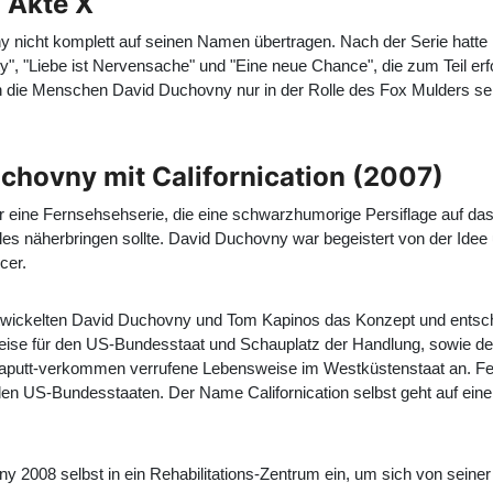
 Akte X
y nicht komplett auf seinen Namen übertragen. Nach der Serie hat
City", "Liebe ist Nervensache" und "Eine neue Chance", die zum Teil e
n die Menschen David Duchovny nur in der Rolle des Fox Mulders sehe
hovny mit Californication (2007)
eine Fernsehsehserie, die eine schwarzhumorige Persiflage auf das 
s näherbringen sollte. David Duchovny war begeistert von der Idee 
cer.
elten David Duchovny und Tom Kapinos das Konzept und entschieden
ibweise für den US-Bundesstaat und Schauplatz der Handlung, sowie d
ls kaputt-verkommen verrufene Lebensweise im Westküstenstaat an. F
en US-Bundesstaaten. Der Name Californication selbst geht auf einen
 2008 selbst in ein Rehabilitations-Zentrum ein, um sich von seiner