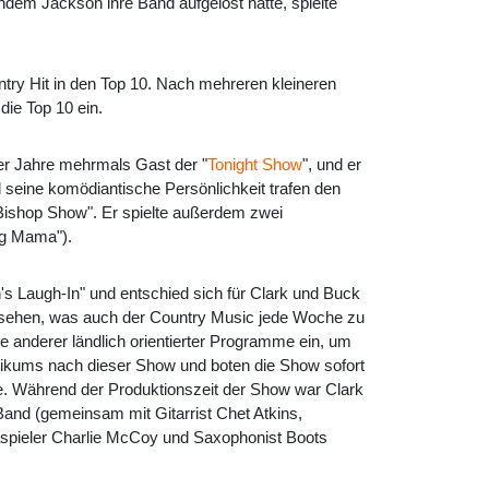
hdem Jackson ihre Band aufgelöst hatte, spielte
ntry Hit in den Top 10. Nach mehreren kleineren
die Top 10 ein.
er Jahre mehrmals Gast der "
Tonight Show
", und er
 seine komödiantische Persönlichkeit trafen den
 Bishop Show". Er spielte außerdem zwei
ig Mama").
 Laugh-In" und entschied sich für Clark und Buck
nsehen, was auch der Country Music jede Woche zu
e anderer ländlich orientierter Programme ein, um
ikums nach dieser Show und boten die Show sofort
ge. Während der Produktionszeit der Show war Clark
and (gemeinsam mit Gitarrist Chet Atkins,
spieler Charlie McCoy und Saxophonist Boots