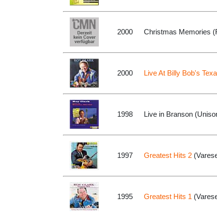
2000
Christmas Memories (F
2000
Live At Billy Bob's Tex
1998
Live in Branson (Uniso
1997
Greatest Hits 2
(Vares
1995
Greatest Hits 1
(Vares