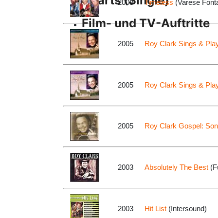
Charts (Single)
2008
Timeless
(Varese Font
Film- und TV-Auftritte
2005
Roy Clark Sings & Play
2005
Roy Clark Sings & Play
2005
Roy Clark Gospel: Son
2003
Absolutely The Best
(F
2003
Hit List
(Intersound)