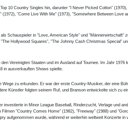
on Top 10 Country Singles hin, darunter "I Never Picked Cotton" (197
 (1972), "Come Live With Me" (1973), "Somewhere Between Love an
als Schauspieler in "Love, American Style" und "Männerwirtschaft" zu
", "The Hollywood Squares", "The Johnny Cash Christmas Special" u
n den Vereinigten Staaten und im Ausland auf Tournee. Im Jahr 1976 k
 18 in ausverkauften Shows spielte.
e Wege zu erkunden. Er war der erste Country-Musiker, der eine Bühn
dere Künstler folgten seinem Ruf, und Branson entwickelte sich zu ei
investierte in Minor League Baseball, Rinderzucht, Verlage und ander
 den Filmen "Country Comes Home" (1982), "Freeway" (1988) und "Gordy"
pry aufgenommen wurde, während er weiterhin weltweit Konzerte in vo