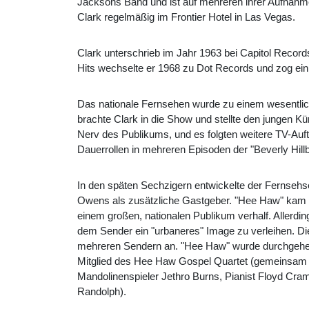
Jacksons Band und ist auf mehreren ihrer Aufnahmen
Clark regelmäßig im Frontier Hotel in Las Vegas.
Clark unterschrieb im Jahr 1963 bei Capitol Records
Hits wechselte er 1968 zu Dot Records und zog ein 
Das nationale Fernsehen wurde zu einem wesentlic
brachte Clark in die Show und stellte den jungen K
Nerv des Publikums, und es folgten weitere TV-Auf
Dauerrollen in mehreren Episoden der "Beverly Hill
In den späten Sechzigern entwickelte der Fernseh
Owens als zusätzliche Gastgeber. "Hee Haw" kam 
einem großen, nationalen Publikum verhalf. Allerdi
dem Sender ein "urbaneres" Image zu verleihen. D
mehreren Sendern an. "Hee Haw" wurde durchgehend 
Mitglied des Hee Haw Gospel Quartet (gemeinsam m
Mandolinenspieler Jethro Burns, Pianist Floyd Cr
Randolph).