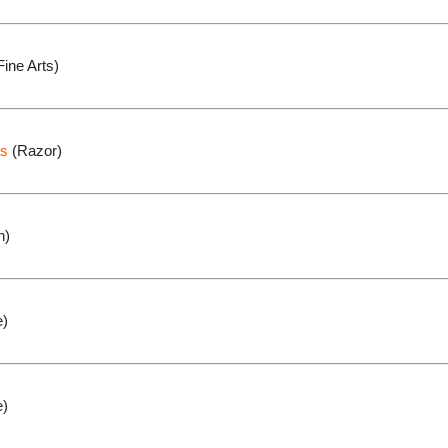
ine Arts)
as
(Razor)
n)
e)
e)