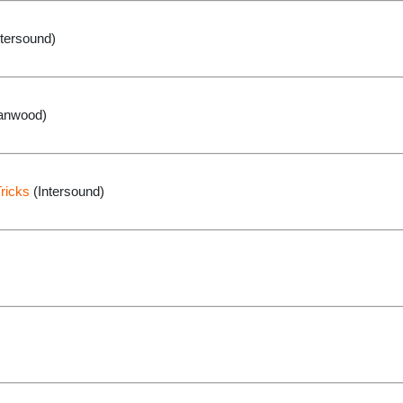
tersound)
anwood)
ricks
(Intersound)