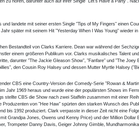
 zu hören, darunter auch auf ihrer Single "Let's Have a Party". Nac
 und landete mit seiner ersten Single "Tips of My Fingers" einen Cou
Jahr später mit seinem Hit "Yesterday When I Was Young" wieder in 
hen Bestandteil von Clarks Karriere. Dean war während der Sechzig
ünstler einem größeren Publikum vor. Clarks musikalisches Talent und
tritte, darunter "The Jackie Gleason Show", "Fanfare" und "The Joey
billies", den Cousin Roy Halsey und dessen Mutter Myrtle Halsey ("B
sender CBS eine Country-Version der Comedy-Serie "Rowan & Martin's
im Jahr 1969 heraus und wurde eine der populärsten Shows im Fer
ngs stellte CBS die Show nach zwei Staffeln zusammen mit einer Reih
ie Produzenten von "Hee Haw" spürten den starken Wunsch des Publ
bis 1992 produziert. Clark verpasste in dieser Zeit nicht eine Fol
it Grandpa Jones, Owens und Kenny Price) und der Million Dollar B
amer, Trompeter Danny Davis, Geiger Johnny Gimble, Mundharmonika