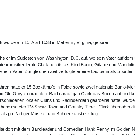
 wurde am 15. April 1933 in Meherrin, Virginia, geboren.
s er im Südosten von Washington, D.C. auf, wo sein Vater auf dem G
eurmusiker lernte Clark bereits als Kind Banjo, Gitarre und Mandolin
em Vater. Zur gleichen Zeit verfolgte er eine Laufbahn als Sportler, 
ahren hatte er 15 Boxkämpfe in Folge sowie zwei nationale Banjo-Me
rand Ole Opry einbrachten. Bald darauf gab Clark das Boxen auf und kon
rschiedenen lokalen Clubs und Radiosendern gearbeitet hatte, wur
 beheimateter TV-Show "Town and Country Time". Clark übernahm d
als großartiger Musiker und Bühnenkünstler stieg.
lte dort mit dem Bandleader und Comedian Hank Penny im Golden Nu