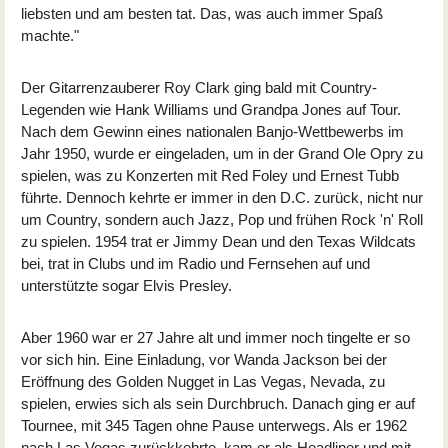
liebsten und am besten tat. Das, was auch immer Spaß
machte."
Der Gitarrenzauberer Roy Clark ging bald mit Country-
Legenden wie Hank Williams und Grandpa Jones auf Tour.
Nach dem Gewinn eines nationalen Banjo-Wettbewerbs im
Jahr 1950, wurde er eingeladen, um in der Grand Ole Opry zu
spielen, was zu Konzerten mit Red Foley und Ernest Tubb
führte. Dennoch kehrte er immer in den D.C. zurück, nicht nur
um Country, sondern auch Jazz, Pop und frühen Rock 'n' Roll
zu spielen. 1954 trat er Jimmy Dean und den Texas Wildcats
bei, trat in Clubs und im Radio und Fernsehen auf und
unterstützte sogar Elvis Presley.
Aber 1960 war er 27 Jahre alt und immer noch tingelte er so
vor sich hin. Eine Einladung, vor Wanda Jackson bei der
Eröffnung des Golden Nugget in Las Vegas, Nevada, zu
spielen, erwies sich als sein Durchbruch. Danach ging er auf
Tournee, mit 345 Tagen ohne Pause unterwegs. Als er 1962
nach Las Vegas zurückkehrte, kam er als Headliner und mit