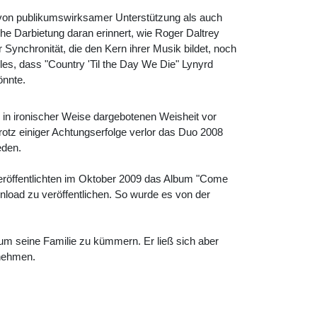
 von publikumswirksamer Unterstützung als auch
he Darbietung daran erinnert, wie Roger Daltrey
nchronität, die den Kern ihrer Musik bildet, noch
lles, dass "Country 'Til the Day We Die" Lynyrd
önnte.
r in ironischer Weise dargebotenen Weisheit vor
tz einiger Achtungserfolge verlor das Duo 2008
eden.
veröffentlichten im Oktober 2009 das Album "Come
nload zu veröffentlichen. So wurde es von der
m seine Familie zu kümmern. Er ließ sich aber
unehmen.