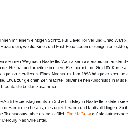
nnen mit einem einzigen Schritt. Für David Tolliver und Chad Warrix
Hazard ein, wo die Kinos und Fast-Food-Läden diejenigen anlockten,
en sie ihren Weg nach Nashville. Warrix kam als erster, um an der Belm
n der Heimat und arbeitete in einem Restaurant, um Geld für Kurse
xington zu verdienen. Eines Nachts im Jahr 1998 hängte er spontan 
le. Etwa zur gleichen Zeit machte Tolliver seinen Abschluss in Mus
 brachte die beiden zusammen.
 Auftritte dienstagnachts im 3rd & Lindsley in Nashville bildeten si
und Harmonien heraus, die zugleich warm und kraftvoll klingen. Zu 
he Talentscouts, aber als schließlich
Tim McGraw
auf sie aufmerksam
 Mercury Nashville unter.