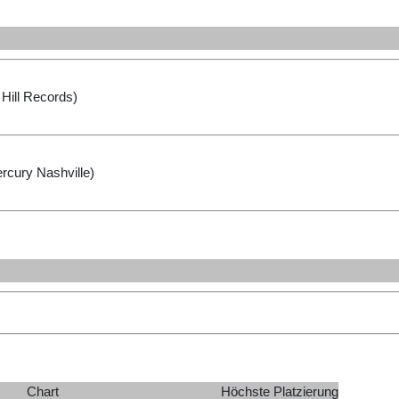
 Hill Records)
rcury Nashville)
Chart
Höchste Platzierung