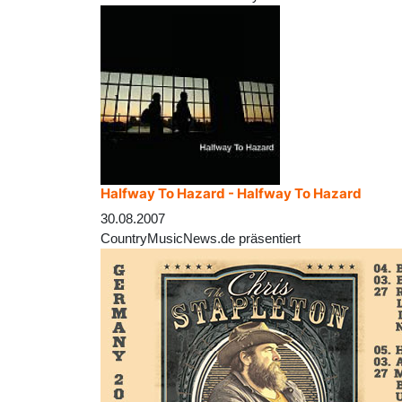
Halfway To Hazard - Halfway To Hazard
30.08.2007
CountryMusicNews.de präsentiert