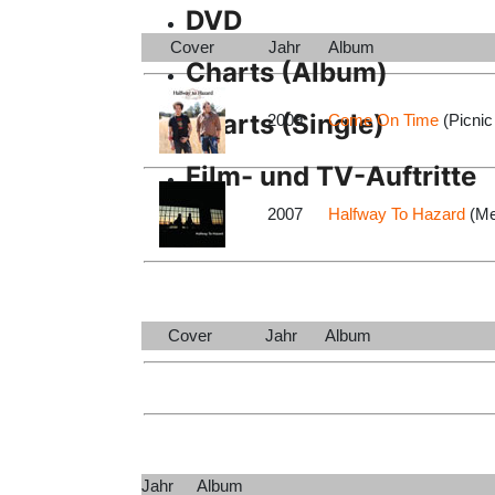
DVD
Cover
Jahr
Album
Charts (Album)
Charts (Single)
2009
Come On Time
(Picnic
Film- und TV-Auftritte
2007
Halfway To Hazard
(Me
Cover
Jahr
Album
Jahr
Album