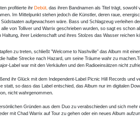
en profitierte ihr
Debüt,
das ihren Bandnamen als Titel trägt, sowohl
n. Im Mittelpunkt stehen jedoch die Künstler, deren raue, energisc
Südstaaten aufgewachsen wäre. Bass und Schlagzeug verleihen der Sy
 alle von Tolliver und Warrix geschrieben wurden, so sagt es schon a
Haltung, ihrer Leidenschaft und ihres Stolzes das Wasser reichen k
stapfen zu treten, schließt "Welcome to Nashville" das Album mit eine
 die halbe Strecke nach Hazard, um seine Träume wahr zu machen.Tro
ajor-Label war mit den Verkäufen und den Radioeinsätzen nicht zufri
eßend ihr Glück mit dem Independent-Label Picnic Hill Records und 
 statt, so dass das Label entschied, das Album nur im digitalen Dow
tion, nicht wahrgenommen.
 persönlichen Gründen aus dem Duo zu verabschieden und sich mehr u
 wieder mit Chad Warrix auf Tour zu gehen oder ein neues Album aufz