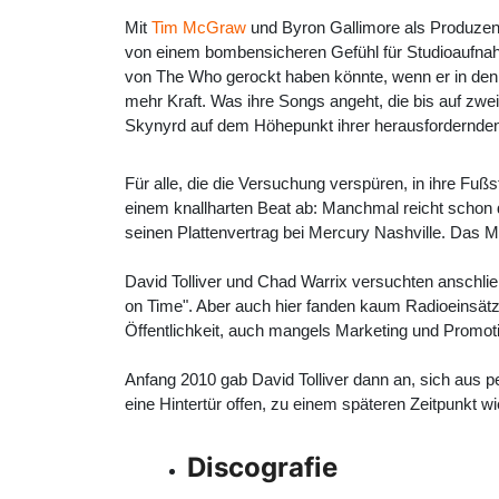
Mit
Tim McGraw
und
Byron Gallimore
als Produzent
von einem bombensicheren Gefühl für Studioaufnahme
von The Who gerockt haben könnte, wenn er in den 
mehr Kraft. Was ihre Songs angeht, die bis auf zwei
Skynyrd auf dem Höhepunkt ihrer herausfordernden 
Für alle, die die Versuchung verspüren, in ihre Fuß
einem knallharten Beat ab: Manchmal reicht schon
seinen Plattenvertrag bei Mercury Nashville. Das M
David Tolliver und Chad Warrix versuchten anschli
on Time". Aber auch hier fanden kaum Radioeinsätze
Öffentlichkeit, auch mangels Marketing und Promo
Anfang 2010 gab David Tolliver dann an, sich aus
eine Hintertür offen, zu einem späteren Zeitpunkt
Discografie